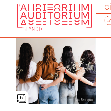
c
L’
5
La Bréqua