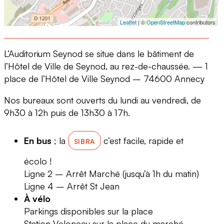
Leaflet
| ©
OpenStreetMap
contributors
L’Auditorium Seynod se situe dans le bâtiment de
l’Hôtel de Ville de Seynod, au rez-de-chaussée. — 1
place de l’Hôtel de Ville Seynod – 74600 Annecy
Nos bureaux sont ouverts du lundi au vendredi, de
9h30 à 12h puis de 13h30 à 17h.
En bus
; la
c’est facile, rapide et
SIBRA
écolo !
Ligne 2 – Arrêt Marché (jusqu’à 1h du matin)
Ligne 4 – Arrêt St Jean
À vélo
Parkings disponibles sur la place
Station Velonecy sur la place du marché