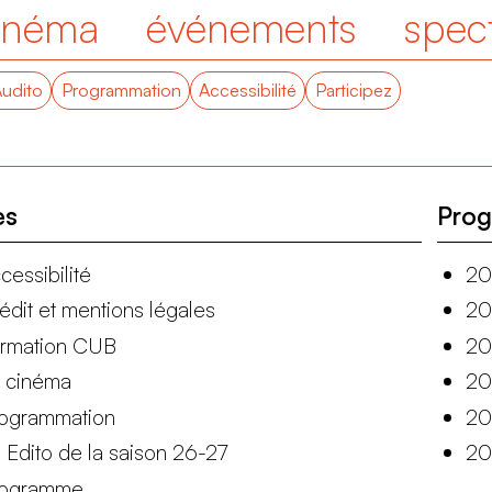
inéma
événements
spec
Audito
Programmation
Accessibilité
Participez
es
Prog
cessibilité
20
édit et mentions légales
20
rmation CUB
20
 cinéma
20
ogrammation
20
Edito de la saison 26-27
20
rogramme