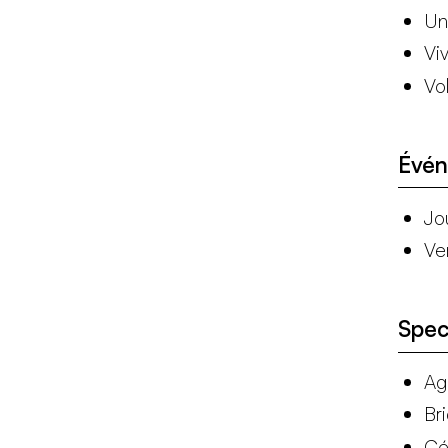
Un
Viv
Vo
Évé
Jo
Ve
Spec
Ag
Br
Cé