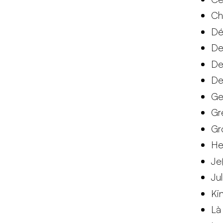
Ch
Dé
De
De
De
Ge
Gr
Gr
He
Je(
Ju
Ki
Là