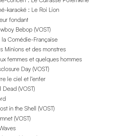
né-karaoké : Le Roi Lion
ur fondant
wboy Bebop (VOST)
 la Comédie-Française
s Minions et des monstres
ux femmes et quelques hommes
sclosure Day (VOST)
re le ciel et l’enfer
il Dead (VOST)
ord
ost in the Shell (VOST)
mnet (VOST)
 Waves