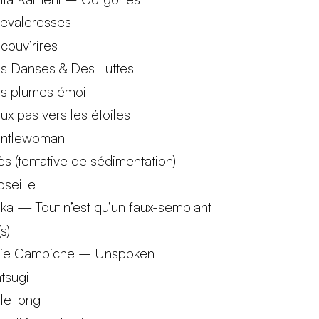
evaleresses
couv’rires
s Danses & Des Luttes
s plumes émoi
ux pas vers les étoiles
ntlewoman
ès (tentative de sédimentation)
oseille
ka — Tout n’est qu’un faux-semblant
s)
lie Campiche – Unspoken
ntsugi
 le long