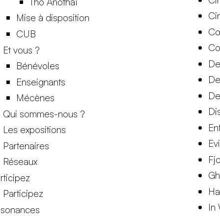
Thô Anothaï
Ci
Mise à disposition
Cœ
CUB
Co
Et vous ?
De
Bénévoles
De
Enseignants
De
Mécènes
Di
Qui sommes-nous ?
Ent
Les expositions
Ev
Partenaires
Fj
Réseaux
Gh
rticipez
Ha
Participez
In
sonances