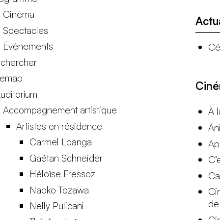
Cinéma
Actu
Spectacles
Évènements
Cé
chercher
temap
Cin
Auditorium
Accompagnement artistique
À 
Artistes en résidence
An
Carmel Loanga
Ap
Gaétan Schneider
C’
Héloïse Fressoz
Ca
Naoko Tozawa
Cin
de
Nelly Pulicani
Ci