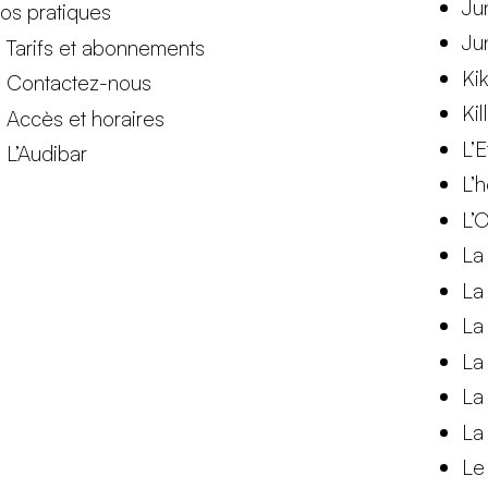
Ju
fos pratiques
Ju
Tarifs et abonnements
Kik
Contactez-nous
Kil
Accès et horaires
L’
L’Audibar
L’
L’
La
La
La
La
La
La
Le