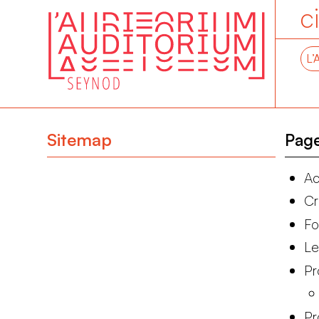
c
L’
Sitemap
Pag
Ac
Cr
Fo
Le
Pr
P