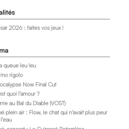
alités
sar 2026 : faites vos jeux !
éma
la queue leu leu
imo rigolo
ocalypse Now Final Cut
est quoi l’amour ?
rrie au Bal du Diable (VOST)
é plein air : Flow, le chat qui n’avait plus peur
 l’eau
né-concert : Le Cuirassé Potemkine