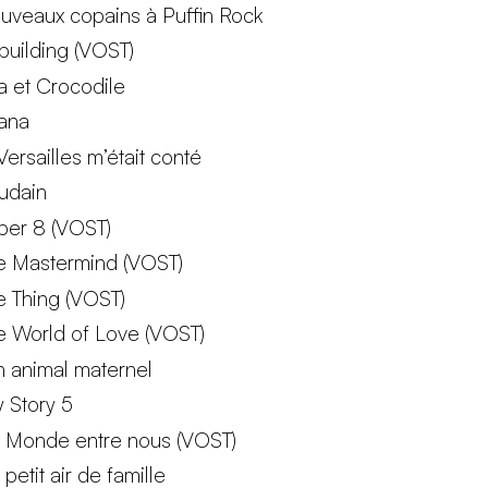
uveaux copains à Puffin Rock
building (VOST)
ta et Crocodile
ana
Versailles m’était conté
udain
per 8 (VOST)
e Mastermind (VOST)
e Thing (VOST)
e World of Love (VOST)
n animal maternel
y Story 5
 Monde entre nous (VOST)
petit air de famille