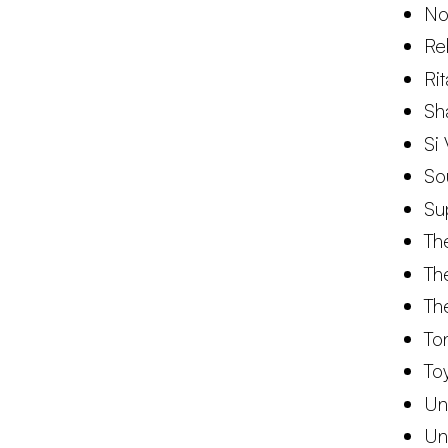
No
Re
Ri
Sh
Si 
So
Su
Th
Th
Th
To
To
Un
Un 