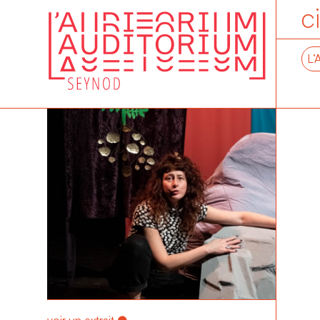
c
L’
voir un extrait