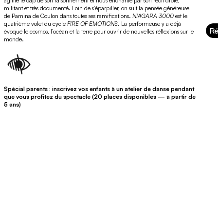
agilité le cap de son raisonnement et nous enchante par son récit drôle,
militant et très documenté. Loin de s’éparpiller, on suit la pensée généreuse
de Pamina de Coulon dans toutes ses ramifications.
NIAGARA 3000
est le
quatrième volet du cycle
FIRE OF EMOTIONS
. La performeuse y a déjà
Ré
évoqué le cosmos, l’océan et la terre pour ouvrir de nouvelles réflexions sur le
monde.
Spécial parents : inscrivez vos enfants à un atelier de danse pendant
que vous profitez du spectacle (20 places disponibles — à partir de
5 ans)