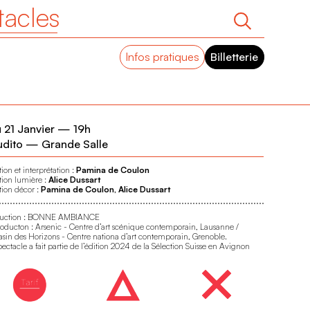
tacles
Infos pratiques
Billetterie
 21 Janvier
—
19h
udito — Grande Salle
ion et interprétation :
Pamina de Coulon
tion lumière :
Alice Dussart
tion décor :
Pamina de Coulon, Alice Dussart
uction : BONNE AMBIANCE
oducton : Arsenic - Centre d’art scénique contemporain, Lausanne /
sin des Horizons - Centre nationa d’art contemporain, Grenoble.
ectacle a fait partie de l’édition 2024 de la Sélection Suisse en Avignon