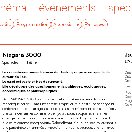
inéma
événements
spec
Audito
Programmation
Accessibilité
Participez
Niagara 3000
Jeu
L'A
Spectacles
Théâtre
La comédienne suisse Pamina de Coulon propose un spectacle
Créat
Créa
autour de l’eau.
Créa
Le sujet est vaste et très documenté.
Elle développe des questionnements politiques, écologiques,
économiques et philosophiques.
Prod
Copr
Dans
NIAGARA 3000
, Pamina de Coulon s’intéresse à l’eau dans un
Maga
monologue fleuve. Dans une adresse simple, où elle n’est ni personnage ni
Ce sp
conférencière, elle partage ses réflexions, ses cheminements et ses émotions.
Elle parle des larmes comme force hydraulique, évoque les effarantes
conséquences du tourisme de masse aux chutes du Niagara ou encore le
nucléaire comme énergie verte. Rebondissant ici sur une lecture, ouvrant là
une parenthèse enflammée armée d’un humour savoureux, elle tient avec