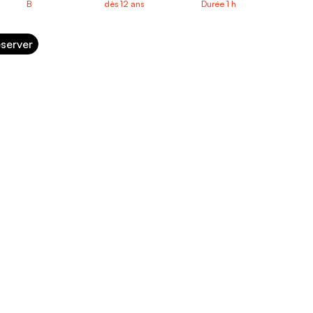
B
dès 12 ans
Durée 1 h
server