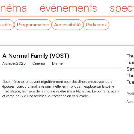
inéma
événements
spec
Audito
Programmation
Accessibilité
Participez
A Normal Family (VOST)
Thu
Tue
Archives 2025
Cinéma
Drame
Sat
Thu
Tue
Deux frères se retrouvent régulièrement pour des dîners chics avec leurs
épouses. Lorsqu’une affaire criminelle les impliquant explose sur la scène
médiatique, leur sens de la morale va être mis à l’épreuve. Le portrait glaçant
Réali
et vertigineux d’une société sud-coréenne en capilotade.
Acte