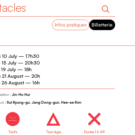
tacles
Infos pratiques
Billetterie
 10 July
—
17h30
 15 July
—
20h30
 19 July
—
18h
 21 August
—
20h
 26 August
—
16h
sateur :
Jin-Ho Hur
urs :
Sul Kyung-gu, Jang Dong-gun, Hee-ae Kim
Tarifs
Tout âge
Durée 1 h 49