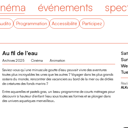
inéma
événements
spec
Audito
Programmation
Accessibilité
Participez
Au fil de l’eau
Sat
Su
Archives 2025
Cinéma
Animation
Wed
Saviez-vous qu’une minuscule goutte d’eau pouvait vivre des aventures
Tue
toutes plus incroyables les unes que les autres ? Voyager dans les plus grands
océans du monde, rencontrer des vacanciers au bord de la mer ou de drôles
Réali
de créatures des fonds marins ?
ALK
Entre aquarelles et pastels gras, un beau programme de courts métrages pour
découvrir à hauteur d’enfant l’eau sous toutes ses formes et se plonger dans
des univers aquatiques merveilleux.