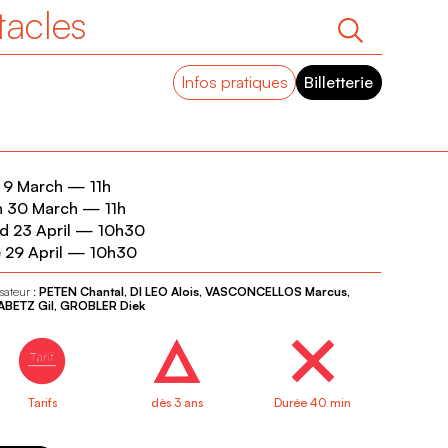
tacles
Infos pratiques
Billetterie
 9 March
—
11h
n 30 March
—
11h
 23 April
—
10h30
 29 April
—
10h30
sateur :
PETEN Chantal, DI LEO Alois, VASCONCELLOS Marcus,
ABETZ Gil, GROBLER Diek
Tarifs
dès 3 ans
Durée 40 min