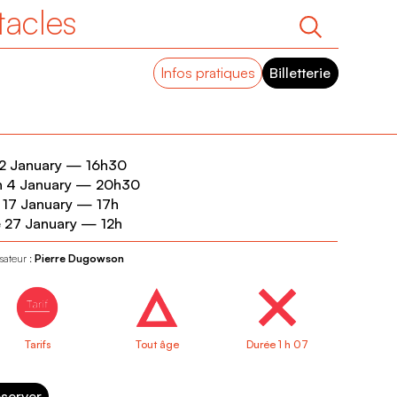
tacles
Infos pratiques
Billetterie
 2 January
—
16h30
 4 January
—
20h30
 17 January
—
17h
 27 January
—
12h
sateur :
Pierre Dugowson
Tarifs
Tout âge
Durée 1 h 07
server