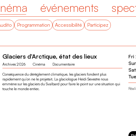
inéma
événements
spec
Audito
Programmation
Accessibilité
Participez
Glaciers d’Arctique, état des lieux
Fri
Sun
Archives 2026
Cinéma
Documentaire
Sat
Conséquence du dérèglement climatique, les glaciers fondent plus
Tue
rapidement qu’on ne le projetait. La glaciologue Heïdi Sevestre nous
emmène sur les glaciers du Svalbard pour faire le point sur une situation qui
Réali
touche le monde entier.
Ré