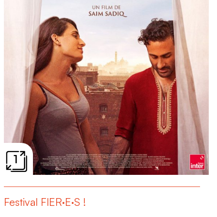
1
Festival FIER·E·S !