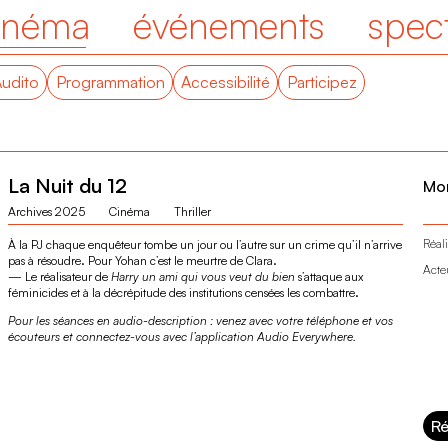
inéma
événements
spec
Audito
Programmation
Accessibilité
Participez
La Nuit du 12
Mo
Archives 2025
Cinéma
Thriller
Réali
À la PJ chaque enquêteur tombe un jour ou l’autre sur un crime qu’il n’arrive
pas à résoudre. Pour Yohan c’est le meurtre de Clara.
Acte
— Le réalisateur de
Harry un ami qui vous veut du bien
s’attaque aux
féminicides et à la décrépitude des institutions censées les combattre.
Pour les séances en audio-description : venez avec votre téléphone et vos
écouteurs et connectez-vous avec l’application Audio Everywhere.
Ré