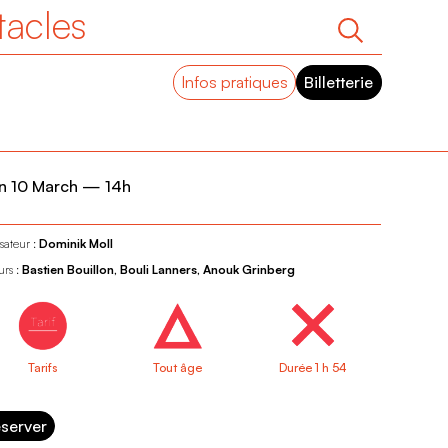
tacles
Infos pratiques
Billetterie
n 10 March
—
14h
sateur :
Dominik Moll
urs :
Bastien Bouillon, Bouli Lanners, Anouk Grinberg
Tarifs
Tout âge
Durée 1 h 54
server