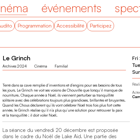
inéma
événements
spec
Audito
Programmation
Accessibilité
Participez
Le Grinch
Fri
Tu
Archives 2024
Cinéma
Familial
Su
Réali
Terré dans sa cave remplie d’inventions et d’engins pour ses besoins de tous
les jours, Le Grinch ne voit ses voisins de Chouville que lorsqu’il manque de
Acte
nourriture. Chaque année à Noël, ils viennent perturber sa tranquillité
Came
solitaire avec des célébrations toujours plus grandioses, brillantes et bruyantes.
Quand les Chous déclarent qu’ils vont célébrer Noël trois fois plus fort cette
année, le Grinch réalise qu’il n’a plus qu’une solution pour retrouver la paix
et la tranquillité : il doit voler Noël.
La séance du vendredi 20 décembre est proposée
dans le cadre du Noël de Lake Aid. Une partie des