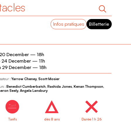
tacles
Infos pratiques
Billetterie
 20 December
—
18h
e 24 December
—
11h
n 29 December
—
18h
sateur :
Yarrow Cheney, Scott Mosier
urs :
Benedict Cumberbatch, Rashida Jones, Kenan Thompson,
ron Seely, Angela Lansbury
Tarifs
dès 8 ans
Durée 1 h 26