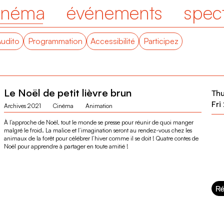
inéma
événements
spec
Audito
Programmation
Accessibilité
Participez
Le Noël de petit lièvre brun
Th
Fri
Archives 2021
Cinéma
Animation
À l’approche de Noël, tout le monde se presse pour réunir de quoi manger
malgré le froid. La malice et l’imagination seront au rendez-vous chez les
animaux de la forêt pour célébrer l’hiver comme il se doit ! Quatre contes de
Noël pour apprendre à partager en toute amitié !
Ré