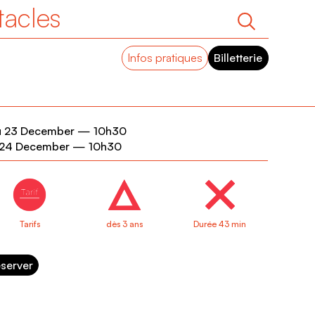
tacles
Infos pratiques
Billetterie
u 23 December
—
10h30
 24 December
—
10h30
Tarifs
dès 3 ans
Durée 43 min
server