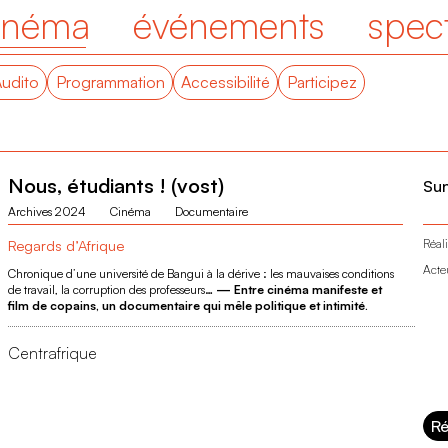
inéma
événements
spec
Audito
Programmation
Accessibilité
Participez
Nous, étudiants ! (vost)
Su
Archives 2024
Cinéma
Documentaire
Regards d’Afrique
Réali
Acte
Chronique d’une université de Bangui à la dérive : les mauvaises conditions
de travail, la corruption des professeurs…
— Entre cinéma manifeste et
film de copains, un documentaire qui mêle politique et intimité.
Centrafrique
Ré