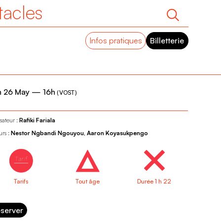
tacles
Infos pratiques
Billetterie
n 26 May
—
16h
(
VOST
)
sateur :
Rafiki Fariala
urs :
Nestor Ngbandi Ngouyou, Aaron Koyasukpengo
Tarifs
Tout âge
Durée 1 h 22
server