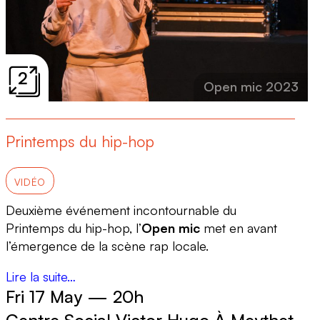
2
Open mic 2023
Printemps du hip-hop
VIDÉO
Deuxième événement incontournable du
Printemps du hip-hop, l’
Open mic
met en avant
l’émergence de la scène rap locale.
Lire la suite…
Fri 17 May
—
20h
Centre Social Victor Hugo À Meythet