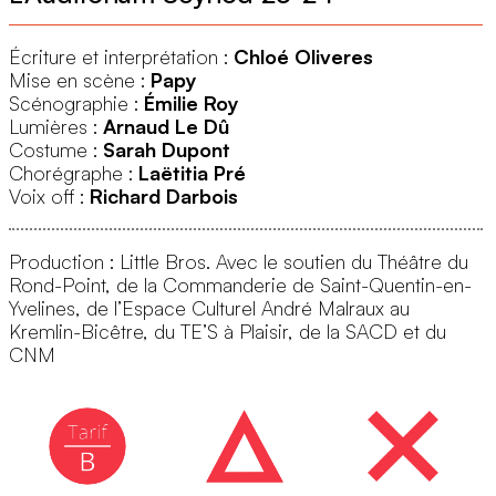
Écriture et interprétation :
Chloé Oliveres
Mise en scène :
Papy
2
© Pascalito
Scénographie :
Émilie Roy
Lumières :
Arnaud Le Dû
Costume :
Sarah Dupont
Chorégraphe :
Laëtitia Pré
Voix off :
Richard Darbois
Production : Little Bros. Avec le soutien du Théâtre du
Rond-Point, de la Commanderie de Saint-Quentin-en-
Yvelines, de l’Espace Culturel André Malraux au
Kremlin-Bicêtre, du TE’S à Plaisir, de la SACD et du
CNM