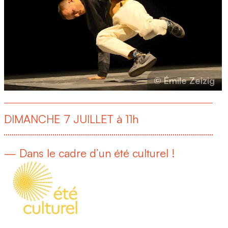
© Émile Zeizig
DIMANCHE 7 JUILLET à 11h
— Dans le cadre d’un été culturel !