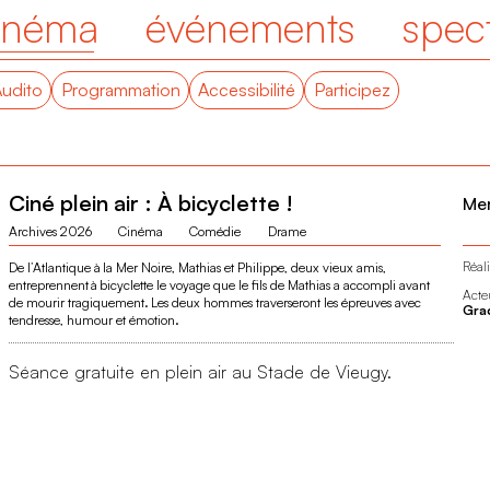
inéma
événements
spec
Audito
Programmation
Accessibilité
Participez
Ciné plein air : À bicyclette !
Mer
Archives 2026
Cinéma
Comédie
Drame
Réali
De l’Atlantique à la Mer Noire, Mathias et Philippe, deux vieux amis,
entreprennent à bicyclette le voyage que le fils de Mathias a accompli avant
Acte
de mourir tragiquement. Les deux hommes traverseront les épreuves avec
Grad
tendresse, humour et émotion.
Séance gratuite en plein air au Stade de Vieugy.