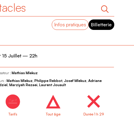
tacles
Infos pratiques
Billetterie
 15 Juillet
—
22h
sateur :
Mathias Mlekuz
urs :
Mathias Mlekuz, Philippe Rebbot, Josef Mlekuz, Adriane
ziel, Marziyeh Rezaei, Laurent Jouault
Tarifs
Tout âge
Durée 1 h 29