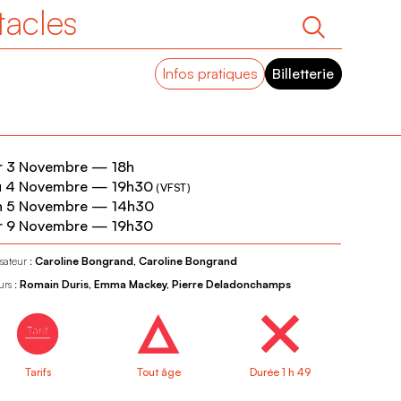
tacles
Infos pratiques
Billetterie
r 3 Novembre
—
18h
u 4 Novembre
—
19h30
(
VFST
)
n 5 Novembre
—
14h30
r 9 Novembre
—
19h30
sateur :
Caroline Bongrand, Caroline Bongrand
urs :
Romain Duris, Emma Mackey, Pierre Deladonchamps
Tarifs
Tout âge
Durée 1 h 49