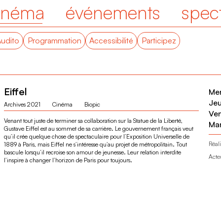
inéma
événements
spec
Audito
Programmation
Accessibilité
Participez
Eiffel
Me
Je
Archives 2021
Cinéma
Biopic
Ve
Venant tout juste de terminer sa collaboration sur la Statue de la Liberté,
Ma
Gustave Eiffel est au sommet de sa carrière. Le gouvernement français veut
qu’il crée quelque chose de spectaculaire pour l’Exposition Universelle de
Réali
1889 à Paris, mais Eiffel ne s’intéresse qu’au projet de métropolitain. Tout
bascule lorsqu’il recroise son amour de jeunesse. Leur relation interdite
Acte
l’inspire à changer l’horizon de Paris pour toujours.