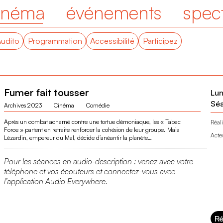
inéma
événements
spec
Audito
Programmation
Accessibilité
Participez
Fumer fait tousser
Lun
Séa
Archives 2023
Cinéma
Comédie
Après un combat acharné contre une tortue démoniaque, les « Tabac
Réali
Force » partent en retraite renforcer la cohésion de leur groupe. Mais
Acte
Lézardin, empereur du Mal, décide d’anéantir la planète…
Pour les séances en audio-description : venez avec votre
téléphone et vos écouteurs et connectez-vous avec
l’application Audio Everywhere.
Ré