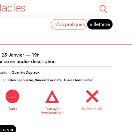
tacles
Infos pratiques
Billetterie
 23 Janvier
—
19h
nce en audio-description
sateur :
Quentin Dupieux
urs :
Gilles Lellouche, Vincent Lacoste, Anaïs Demoustier
Tarifs
Tout âge
Durée 1 h 20
Avertissement
server