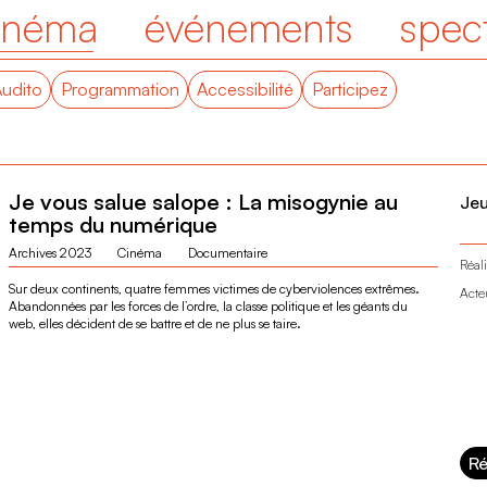
inéma
événements
spec
Audito
Programmation
Accessibilité
Participez
Je vous salue salope : La misogynie au
Je
temps du numérique
Archives 2023
Cinéma
Documentaire
Réali
Sur deux continents, quatre femmes victimes de cyberviolences extrêmes.
Acte
Abandonnées par les forces de l’ordre, la classe politique et les géants du
web, elles décident de se battre et de ne plus se taire.
Ré