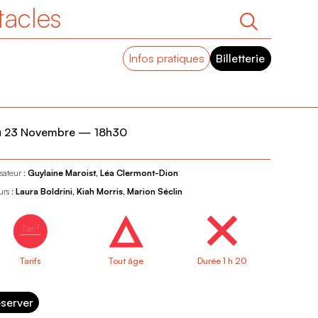
tacles
Infos pratiques
Billetterie
u 23 Novembre
—
18h30
sateur :
Guylaine Maroist, Léa Clermont-Dion
urs :
Laura Boldrini, Kiah Morris, Marion Séclin
Tarifs
Tout âge
Durée 1 h 20
server