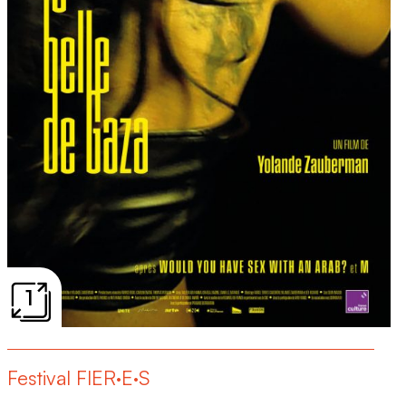
1
Festival FIER·E·S