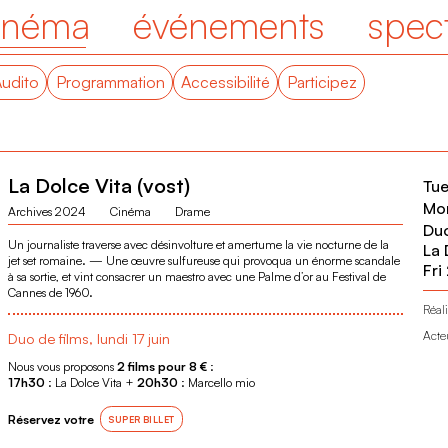
inéma
événements
spec
Audito
Programmation
Accessibilité
Participez
La Dolce Vita (vost)
Tue
Mon
Archives 2024
Cinéma
Drame
Duo
Un journaliste traverse avec désinvolture et amertume la vie nocturne de la
La 
jet set romaine. — Une œuvre sulfureuse qui provoqua un énorme scandale
Fri
à sa sortie, et vint consacrer un maestro avec une Palme d’or au Festival de
Cannes de 1960.
Réali
Acte
Duo de films, lundi 17 juin
Nous vous proposons
2 films pour 8 €
:
17h30
: La Dolce Vita +
20h30
: Marcello mio
Réservez votre
SUPER BILLET