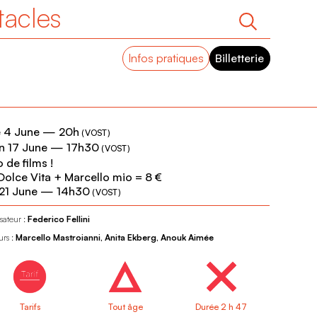
tacles
Infos pratiques
Billetterie
 4 June
—
20h
(
VOST
)
 17 June
—
17h30
(
VOST
)
 de films !
Dolce Vita + Marcello mio = 8 €
 21 June
—
14h30
(
VOST
)
sateur :
Federico Fellini
urs :
Marcello Mastroianni, Anita Ekberg, Anouk Aimée
Tarifs
Tout âge
Durée 2 h 47