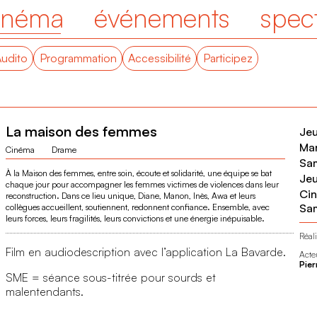
inéma
événements
spec
Audito
Programmation
Accessibilité
Participez
La maison des femmes
Jeu
Mar
Cinéma
Drame
Sam
À la Maison des femmes, entre soin, écoute et solidarité, une équipe se bat
Jeu
chaque jour pour accompagner les femmes victimes de violences dans leur
Cin
reconstruction. Dans ce lieu unique, Diane, Manon, Inès, Awa et leurs
Sa
collègues accueillent, soutiennent, redonnent confiance. Ensemble, avec
leurs forces, leurs fragilités, leurs convictions et une énergie inépuisable.
Réali
Film en audiodescription avec l’application La Bavarde.
Acte
Pie
SME = séance sous-titrée pour sourds et
malentendants.