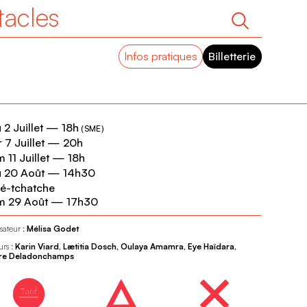
tacles
Infos pratiques
Billetterie
 2 Juillet
—
18h
(
SME
)
 7 Juillet
—
20h
 11 Juillet
—
18h
 20 Août
—
14h30
é-tchatche
m 29 Août
—
17h30
sateur :
Mélisa Godet
urs :
Karin Viard, Lætitia Dosch, Oulaya Amamra, Eye Haïdara,
rre Deladonchamps