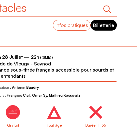
tacles
Infos pratiques
Billetterie
 28 Juillet
—
22h
(
(SME)
)
de de Vieugy - Seynod
nce sous-titrée français accessible pour sourds et
entendants
sateur :
Antonin Baudry
urs :
François Civil, Omar Sy, Mathieu Kassovitz
Gratuit
Tout âge
Durée 1 h 56