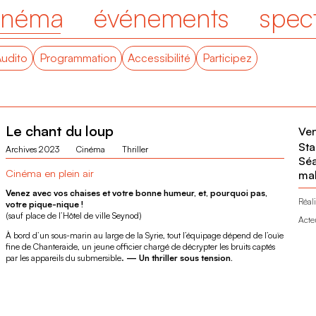
inéma
événements
spec
Audito
Programmation
Accessibilité
Participez
Le chant du loup
Ven
Sta
Archives 2023
Cinéma
Thriller
Séa
Cinéma en plein air
mal
Venez avec vos chaises et votre bonne humeur, et, pourquoi pas,
Réali
votre pique-nique !
(sauf place de l’Hôtel de ville Seynod)
Acte
À bord d’un sous-marin au large de la Syrie, tout l’équipage dépend de l’ouïe
fine de Chanteraide, un jeune officier chargé de décrypter les bruits captés
par les appareils du submersible.
— Un thriller sous tension.