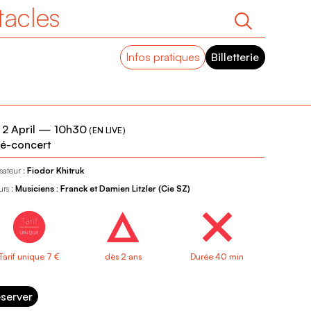
tacles
Infos pratiques
Billetterie
 2 April
—
10h30
(
EN LIVE
)
é-concert
sateur :
Fiodor Khitruk
urs :
Musiciens : Franck et Damien Litzler (Cie SZ)
Tarif unique 7 €
dès 2 ans
Durée 40 min
server