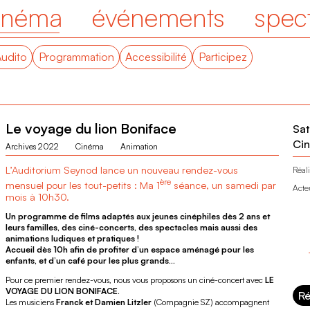
inéma
événements
spec
Audito
Programmation
Accessibilité
Participez
Le voyage du lion Boniface
Sat
Cin
Archives 2022
Cinéma
Animation
L’Auditorium Seynod lance un nouveau rendez-vous
Réali
ère
mensuel pour les tout-petits : Ma 1
séance, un samedi par
Acte
mois à 10h30.
Un programme de films adaptés aux jeunes cinéphiles dès 2 ans et
leurs familles, des ciné-concerts, des spectacles mais aussi des
animations ludiques et pratiques !
Accueil dès 10h afin de profiter d’un espace aménagé pour les
enfants, et d’un café pour les plus grands…
Pour ce premier rendez-vous, nous vous proposons un ciné-concert avec
LE
VOYAGE DU LION BONIFACE.
Ré
Les musiciens
Franck et Damien Litzler
(Compagnie SZ) accompagnent