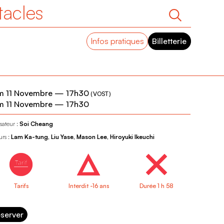
tacles
Infos pratiques
Billetterie
m 11 Novembre
—
17h30
(
VOST
)
m 11 Novembre
—
17h30
sateur :
Soi Cheang
urs :
Lam Ka-tung, Liu Yase, Mason Lee, Hiroyuki Ikeuchi
Tarifs
Interdit -16 ans
Durée 1 h 58
server