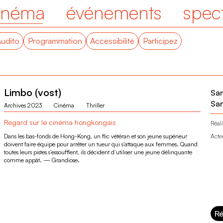
inéma
événements
spec
Audito
Programmation
Accessibilité
Participez
Limbo (vost)
Sa
Sa
Archives 2023
Cinéma
Thriller
Regard sur le cinéma hongkongais
Réali
Dans les bas-fonds de Hong-Kong, un flic vétéran et son jeune supérieur
Acte
doivent faire équipe pour arrêter un tueur qui s’attaque aux femmes. Quand
toutes leurs pistes s’essoufflent, ils décident d’utiliser une jeune délinquante
comme appât. — Grandiose.
Ré