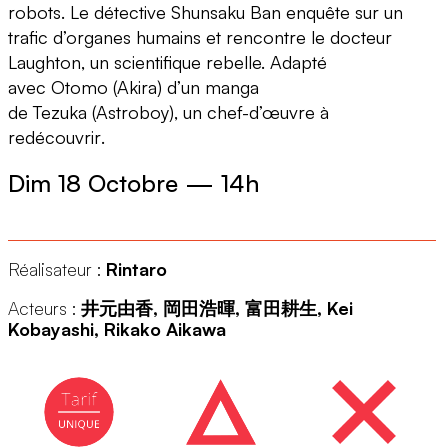
robots. Le détective
Shunsaku
Ban enquête sur un
trafic d’organes humains et rencontre
le
docteur
Laughton, un scientifique rebelle.
Adapté
avec
Otomo
(
Akira
) d
’un
manga
de
Tezuka
(
Astroboy
), un chef-d’œuvre à
redécouvrir
.
Dim 18 Octobre
—
14h
Réalisateur :
Rintaro
Acteurs :
井元由香, 岡田浩暉, 富田耕生, Kei
Kobayashi, Rikako Aikawa