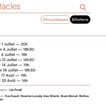
tacles
Infos pratiques
Billetterie
 1 Juillet
—
20h
 4 Juillet
—
18h30
 6 Juillet
—
18h
 12 Juillet
—
16h30
 14 Juillet
—
19h
 18 Juillet
—
18h30
 17 Août
—
19h
 25 Août
—
16h
sateur :
Lila Pinell
urs :
Eva Huault, Noémie Lvovsky, Inès Gherib, Anaïs Monah, Bettina
Van