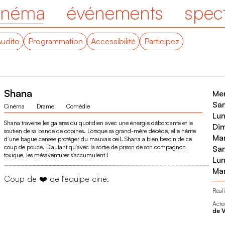
inéma
événements
spec
Audito
Programmation
Accessibilité
Participez
Shana
Mer
Sam
Cinéma
Drame
Comédie
Lun
Shana traverse les galères du quotidien avec une énergie débordante et le
Dim
soutien de sa bande de copines. Lorsque sa grand-mère décède, elle hérite
Mar
d’une bague censée protéger du mauvais œil. Shana a bien besoin de ce
coup de pouce. D’autant qu’avec la sortie de prison de son compagnon
Sam
toxique, les mésaventures s’accumulent !
Lun
Mar
Coup de ❤️ de l'équipe ciné.
Réali
Acte
de 