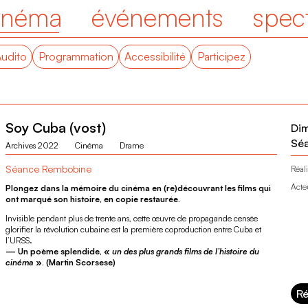
inéma
événements
spec
Audito
Programmation
Accessibilité
Participez
Soy Cuba (vost)
Di
Sé
Archives 2022
Cinéma
Drame
Séance Rembobine
Réali
Acte
Plongez dans la mémoire du cinéma en (re)découvrant les films qui
ont marqué son histoire, en copie restaurée.
Invisible pendant plus de trente ans, cette œuvre de propagande censée
glorifier la révolution cubaine est la première coproduction entre Cuba et
l’URSS.
— Un poème splendide, «
un des plus grands films de l’histoire du
cinéma
». (Martin Scorsese)
Ré