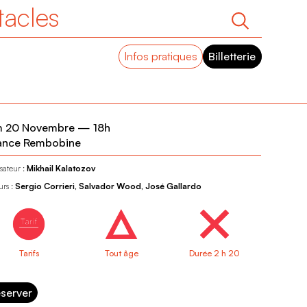
tacles
Infos pratiques
Billetterie
m 20 Novembre
—
18h
ance Rembobine
sateur :
Mikhail Kalatozov
urs :
Sergio Corrieri, Salvador Wood, José Gallardo
Tarifs
Tout âge
Durée 2 h 20
server