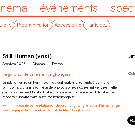
inéma
événements
spec
Audito
Programmation
Accessibilité
Participez
Still Human (vost)
Di
Archives 2023
Cinéma
Drame
Regard sur le cinéma hongkongais
Réali
La relation entre un homme en fauteuil roulant et son aide à domicile
philippine, qui a mis son rêve de photographe de côté et est venue en ville
gagner sa vie. — Un film tout en délicatesse, qui reflète les difficultés des
rapports humains dans la société hongkongaise.
— Film présenté par le réalisateur depuis Hong Kong, et suivi d’un échange
avec l’équipe du Cube et le Festival du film Hongkongais.
Ré