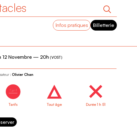
tacles
Infos pratiques
Billetterie
m 12 Novembre
—
20h
(
VOST
)
sateur :
Olivier Chan
Tarifs
Tout âge
Durée 1 h 51
server