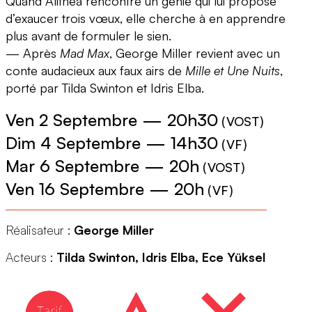
Quand Alithea rencontre un génie qui lui propose
d’exaucer trois vœux, elle cherche à en apprendre
plus avant de formuler le sien.
— Après
Mad Max
, George Miller revient avec un
conte audacieux aux faux airs de
Mille et Une Nuits
,
porté par Tilda Swinton et Idris Elba.
Ven 2 Septembre
—
20h30
(
VOST
)
Dim 4 Septembre
—
14h30
(
VF
)
Mar 6 Septembre
—
20h
(
VOST
)
Ven 16 Septembre
—
20h
(
VF
)
Réalisateur :
George Miller
Acteurs :
Tilda Swinton, Idris Elba, Ece Yüksel