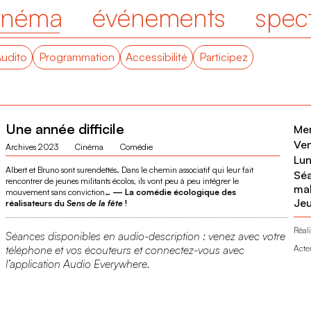
inéma
événements
spec
Audito
Programmation
Accessibilité
Participez
Une année difficile
Me
Ve
Archives 2023
Cinéma
Comédie
Lu
Albert et Bruno sont surendettés. Dans le chemin associatif qui leur fait
Séa
rencontrer de jeunes militants écolos, ils vont peu à peu intégrer le
ma
mouvement sans conviction…
— La comédie écologique des
Je
réalisateurs du
Sens de la fête
!
Réali
Séances disponibles en audio-description : venez avec votre
Acte
téléphone et vos écouteurs et connectez-vous avec
l’application Audio Everywhere.