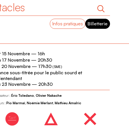
tacles
Infos pratiques
Billetterie
r 15 Novembre
—
16h
n 17 Novembre
—
20h30
n 20 Novembre
—
17h30
(
SME
)
nce sous-titrée pour le public sourd et
lentendant
u 23 Novembre
—
20h30
sateur :
Éric Toledano, Olivier Nakache
urs :
Pio Marmaï, Noémie Merlant, Mathieu Amalric