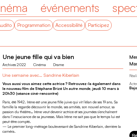
inéma
événements
spec
Audito
Programmation
Accessibilité
Participez
Une jeune fille qui va bien
Mer
Mar
Archives 2022
Cinéma
Drame
Une semaine avec… Sandrine Kiberlain
Réali
Vous aussi vous aimez cette actrice ? Retrouvez-la également dans
Acte
Baj
le nouveau film de Stéphane Brizé
Un autre monde,
jeudi 10 mars à
20h30 (séance ciné-rencontre)
Paris, été 1942. Irène est une jeune fille juive qui vit l’élan de ses 19 ans. Sa
famille la regarde découvrir le monde, ses amitiés, son nouvel amour, sa
passion du théâtre… Irène veut devenir actrice et ses journées s’enchaînent
dans l’insouciance de sa jeunesse. Mais Irène ne sait pas que le temps lui est
peut-être compté.
— Le premier long-métrage bouleversant de Sandrine Kiberlain, derrière la
caméra.
Ré