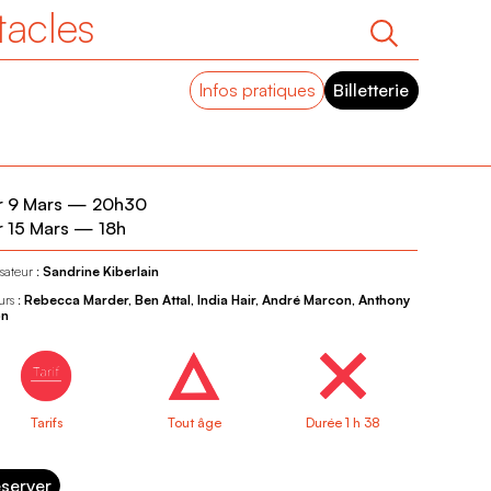
tacles
Infos pratiques
Billetterie
 9 Mars
—
20h30
 15 Mars
—
18h
sateur :
Sandrine Kiberlain
urs :
Rebecca Marder, Ben Attal, India Hair, André Marcon, Anthony
on
Tarifs
Tout âge
Durée 1 h 38
server