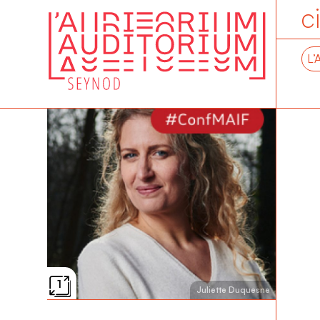
c
L’
1
Juliette Duquesne