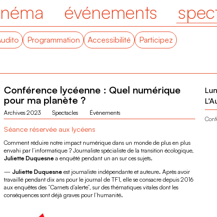
inéma
événements
spec
Audito
Programmation
Accessibilité
Participez
Conférence lycéenne : Quel numérique
Lun
pour ma planète ?
L'A
Archives 2023
Spectacles
Évènements
Conf
Séance réservée aux lycéens
Comment réduire notre impact numérique dans un monde de plus en plus
envahi par l’informatique ? Journaliste spécialiste de la transition écologique,
Juliette Duquesne
a enquêté pendant un an sur ces sujets.
—
Juliette Duquesne
est journaliste indépendante et auteure. Après avoir
travaillé pendant dix ans pour le journal de TF1, elle se consacre depuis 2016
aux enquêtes des “Carnets d’alerte”, sur des thématiques vitales dont les
conséquences sont déjà graves pour l’humanité.