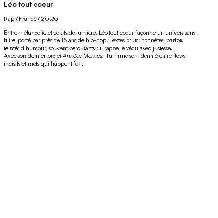
Léo tout coeur
Rap / France / 20:30
Entre mélancolie et éclats de lumière, Léo tout coeur façonne un univers sans
filtre, porté par près de 15 ans de hip-hop. Textes bruts, honnêtes, parfois
teintés d’humour, souvent percutants : il rappe le vécu avec justesse.
Avec son dernier projet
Années Mornes
, il affirme son identité entre flows
incisifs et mots qui frappent fort.