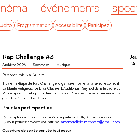
inéma
événements
spec
Audito
Programmation
Accessibilité
Participez
Rap Challenge #3
Jeu
L'A
Archives 2026
Spectacles
Musique
Rap open mic > à L’Audito
Troisième étape du Rap Challenge, organisé en partenariat avec le collectif
La Mante Religieuz, Le Brise Glace et L’Auditorium Seynod dans le cadre du
Printemps du hip-hop ! Un tremplin rap en 4 étapes qui se terminera sur la
grande scène du Brise Glace.
Pour les participant·es
→ Inscription sur place le soir-même à partir de 20h, 15 places maximum
→ Vous pouvez envoyer vos instrus à
lamantereligieuz.contact@gmail.com
Ouverture de soirée par Léo tout coeur