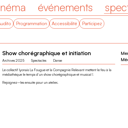
inéma
événements
spec
Audito
Programmation
Accessibilité
Participez
Show chorégraphique et initiation
Mer
Mé
Archives 2025
Spectacles
Danse
Le collectif lyonais La Fougue et la Compagnie Relevant mettent le feu à la
médiathèque le temps d’un show chorégraphique et musical !
Rejoignez
–
les ensuite pour un atelier.