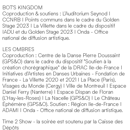
BOT'S KINGDOM
Coproduction & soutiens : L’Auditorium Seynod I
CCNRB I Points communs dans le cadre du Golden
Stage 2023 I La Villette dans le cadre du dispositif
IADU et du Golden Stage 2023 I Onda - Office
national de diffusion artistique.
LES OMBRES
Coproduction : Centre de la Danse Pierre Doussaint
(GPS&O) dans le cadre du dispositif "Soutien à la
création chorégraphique" de la DRAC Ile-de-France I
Initiatives d’Artistes en Danses Urbaines - Fondation de
France - La Villette 2020 et 2021 I La Place (Paris),
Visages du Monde (Cergy) I Ville de Montreuil I Espace
Daniel Ferry (Nanterre) I Espace Dispan de Floran
4
Les Ombres © Cyril Machenaud
(L’Hay-les-Roses) I La Nacelle (GPS&O) I Le Château
Éphémère (GPS&O). Soutien : Région Ile-de-France I
ADAMI I Onda - Office national de diffusion artistique.
Time 2 Show - la soirée est soutenu par la Caisse des
Dépôts