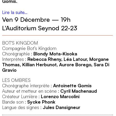
Gomis.
4
Bot’s Kingdom © Coralie Bonnaire
Lire la suite…
Ven 9 Décembre
—
19h
L'Auditorium Seynod 22-23
BOT'S KINGDOM
Compagnie Bot’s Kingdom
Chorégraphie :
Blondy Mota-Kisoka
Interprètes :
Rebecca Rheny, Léa Latour, Morgane
Thomas, Killian Herbunot, Aurore Borego, Sara Di
Gravio
LES OMBRES
Chorégraphe interprète :
Antoinette Gomis
Auteur et metteur en scène :
Cyril Machenaud
Créateur Lumière :
Lorenzo Marcolini
4
Bande son :
Sycke Phonk
Les ombres © Clea Mbaki
Langue des signes :
Jules Dansigneur