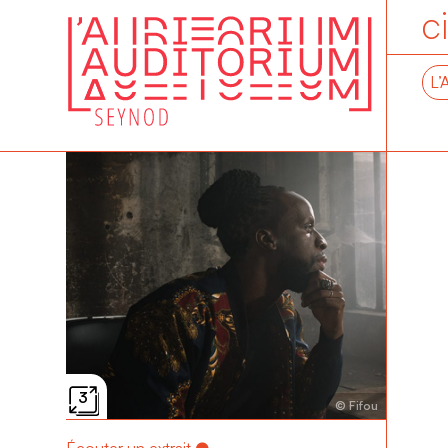
c
L’
3
© Fifou
Écouter un extrait