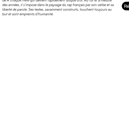
de À chaque frère qui devient rapidement disque d’or. Au fur et à mesure
des années, il s’impose dans le paysage du rap français par son verbe et sa
Ré
liberté de parole. Ses textes, savamment construits, touchent toujours au
but et sont empreints d’humanité.