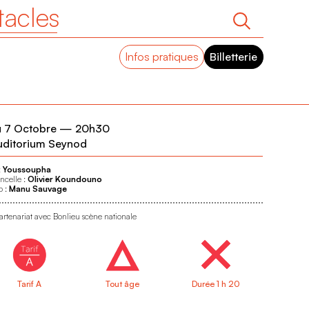
tacles
Infos pratiques
Billetterie
 7 Octobre
—
20h30
uditorium Seynod
:
Youssoupha
ncelle :
Olivier Koundouno
o :
Manu Sauvage
artenariat avec Bonlieu scène nationale
Tarif A
Tout âge
Durée 1 h 20