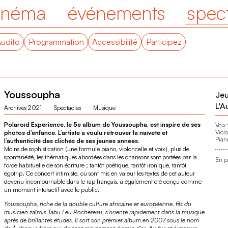
inéma
événements
spec
Audito
Programmation
Accessibilité
Participez
Youssoupha
Jeu
L'A
Archives 2021
Spectacles
Musique
Polaroïd Expérience, le 5e album de Youssoupha, est inspiré de ses
Voix 
Violo
photos d’enfance. L’artiste a voulu retrouver la naïveté et
Pian
l’authenticité des clichés de ses jeunes années.
Moins de sophistication (une formule piano, violoncelle et voix), plus de
spontanéité, les thématiques abordées dans les chansons sont portées par la
En p
force habituelle de son écriture ; tantôt poétique, tantôt ironique, tantôt
égotrip. Ce concert intimiste, où sont mis en valeur les textes de cet auteur
devenu incontournable dans le rap français, a également été conçu comme
un moment interactif avec le public.
Youssoupha, riche de la double culture africaine et européenne, fils du
musicien zaïrois Tabu Leu Rochereau, s’oriente rapidement dans la musique
après de brillantes études. Il sort son premier album en 2007 sous le nom