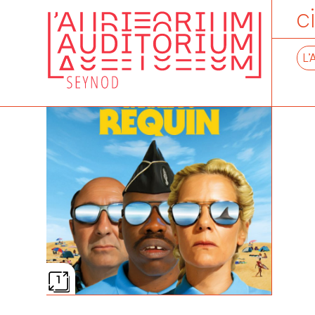
c
L’
1