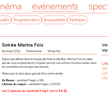
inéma
événements
spec
Audito
Programmation
Accessibilité
Participez
Soirée Marina Foïs
Ve
Ve
Archives 2022
Évènements
Temps fort
Depuis ses débuts dans la troupe des Robins des Bois, Marina Foïs ne cesse
pas de nous surprendre et s’impose comme une actrice incontournable, dans
L’A
les comédies comme dans les drames.
Ve
Dim
Retrouvez-la dans deux grands films sortis cet été.
Mar
As Besas
: vendredi 9 sept. à 18h
L’Année du requin
: v
endredi 9 sept. à 20h30
Les 2 séances du vendredi 9 sept. sont à 8 € 😉