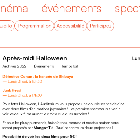
inéma
événements
spec
Audito
Programmation
Accessibilité
Participez
Après-midi Halloween
Lun
Archives 2022
Évènements
Temps fort
Détective Conan : la fiancée de Shibuya
— Lundi 31 oct. à 15h30
Junk Head
— Lundi 31 oct. à 17h30
Pour fêter Halloween, L’Auditorium vous propose une double séance de ciné
avec deux films d’animations japonaises ! Les premiers spectateurs à venir
voir les deux films auront le droit à quelques surprises !
Et pour les plus gourmands,
bubble teas, ramune
et
mochis
maison vous
seront proposés par
Manga−T
à L’Audibar entre les deux projections !
Possibilité de voir les deux films pour 8€ !