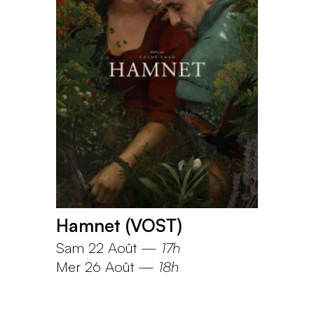
Hamnet (VOST)
Sam 22 Août
—
17h
Mer 26 Août
—
18h