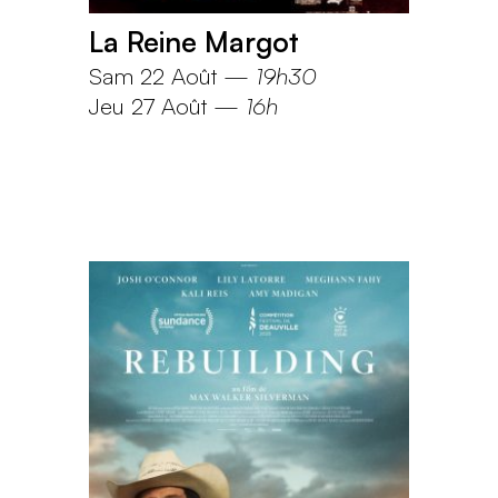
La Reine Margot
Sam 22 Août
—
19h30
Jeu 27 Août
—
16h