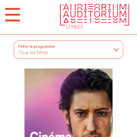
Filtrer le programme
Tous les filtres