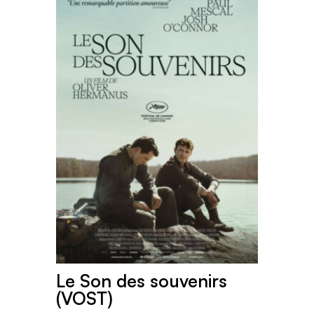
Le Son des souvenirs
(VOST)