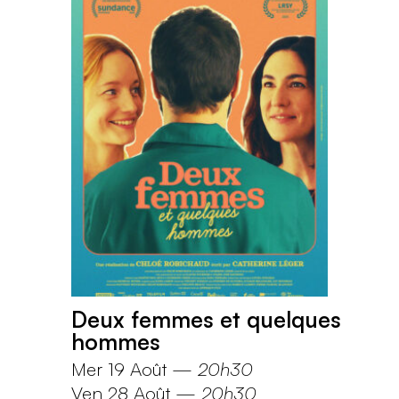
Deux femmes et quelques
hommes
Mer 19 Août
—
20h30
Ven 28 Août
—
20h30