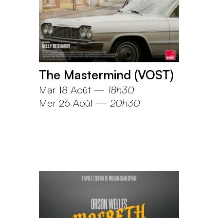
The Mastermind (VOST)
Mar 18 Août
—
18h30
Mer 26 Août
—
20h30