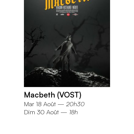
Macbeth (VOST)
Mar 18 Août
—
20h30
Dim 30 Août
—
18h