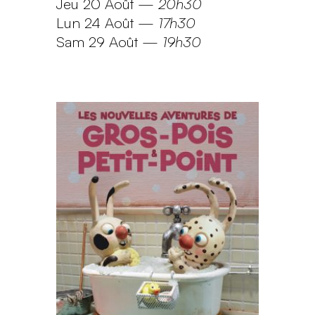
Jeu 20 Août
—
20h30
Lun 24 Août
—
17h30
Sam 29 Août
—
19h30