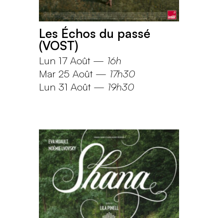
Les Échos du passé
(VOST)
Lun 17 Août
—
16h
Mar 25 Août
—
17h30
Lun 31 Août
—
19h30