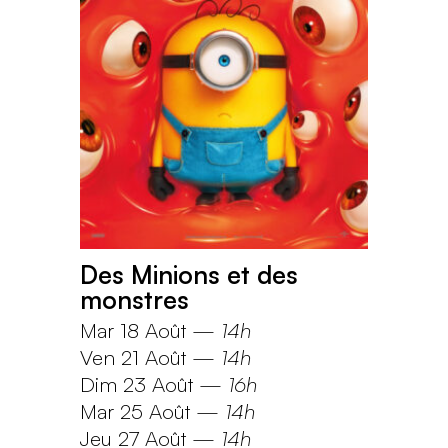
Des Minions et des
monstres
Mar 18 Août
—
14h
Ven 21 Août
—
14h
Dim 23 Août
—
16h
Mar 25 Août
—
14h
Jeu 27 Août
—
14h