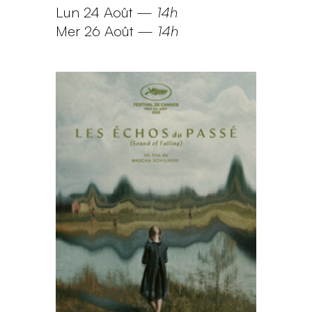
Lun 24 Août
—
14h
Mer 26 Août
—
14h