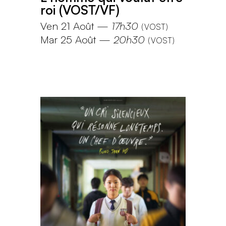
roi (VOST/VF)
Ven 21 Août
—
17h30
(
VOST
)
Mar 25 Août
—
20h30
(
VOST
)