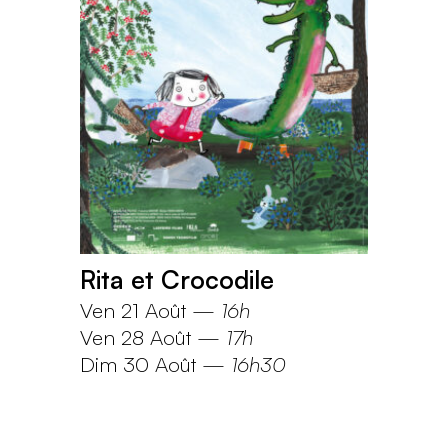
Rita et Crocodile
Ven 21 Août
—
16h
Ven 28 Août
—
17h
Dim 30 Août
—
16h30