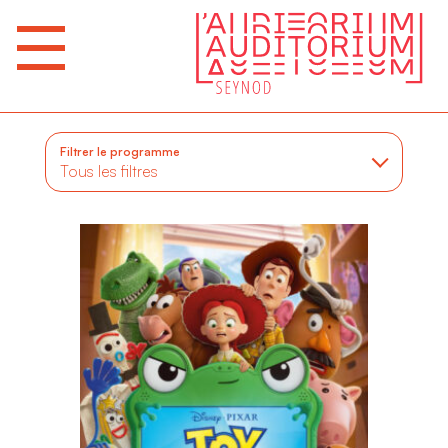
Filtrer le programme
Tous les filtres