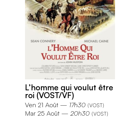
L’homme qui voulut être
roi (VOST/VF)
Ven 21 Août
—
17h30
(
VOST
)
Mar 25 Août
—
20h30
(
VOST
)