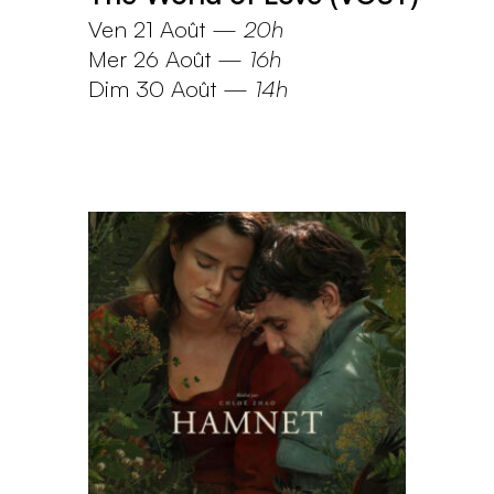
Ven 21 Août
—
20h
Mer 26 Août
—
16h
Dim 30 Août
—
14h