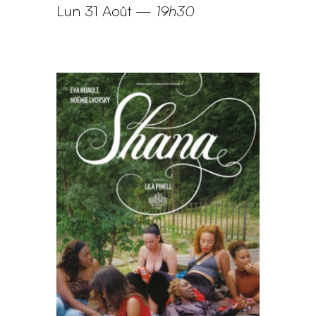
Lun 31 Août
—
19h30