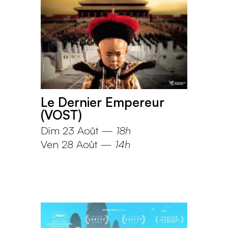
Le Dernier Empereur
(VOST)
Dim 23 Août
—
18h
Ven 28 Août
—
14h