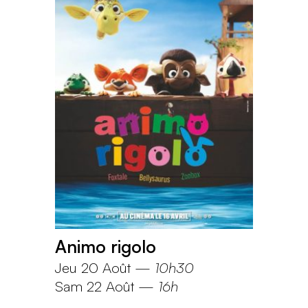
Animo rigolo
Jeu 20 Août
—
10h30
Sam 22 Août
—
16h