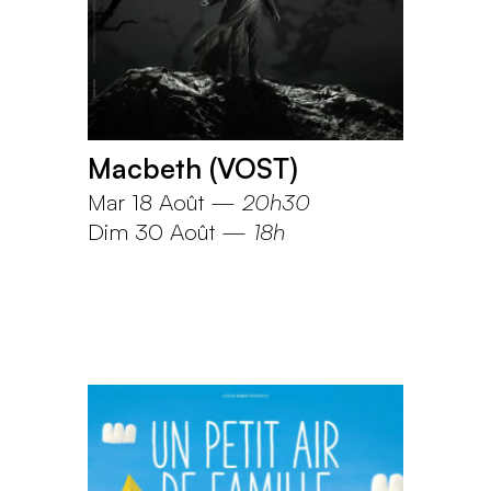
Macbeth (VOST)
Mar 18 Août
—
20h30
Dim 30 Août
—
18h