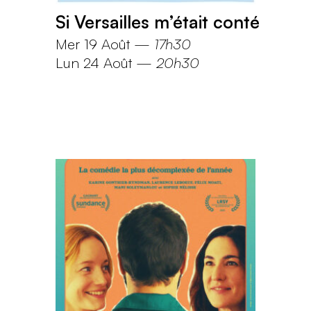
Si Versailles m’était conté
Mer 19 Août
—
17h30
Lun 24 Août
—
20h30