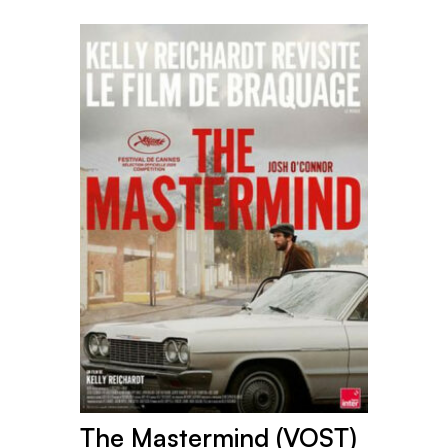
The Mastermind (VOST)