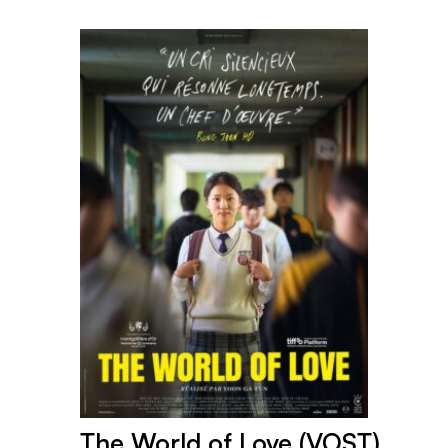
The World of Love (VOST)