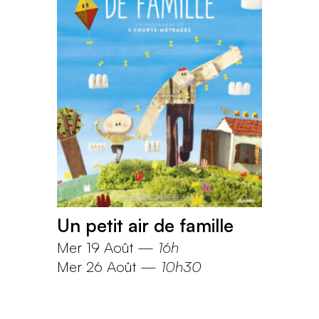
Un petit air de famille
Mer 19 Août
—
16h
Mer 26 Août
—
10h30