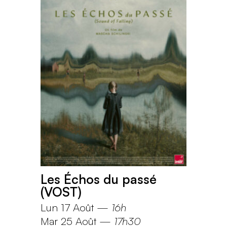
Les Échos du passé
(VOST)
Lun 17 Août
—
16h
Mar 25 Août
—
17h30