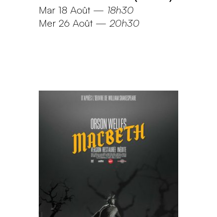
Mar 18 Août
—
18h30
Mer 26 Août
—
20h30