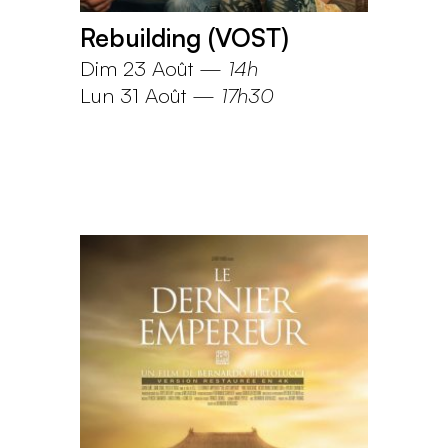
Rebuilding (VOST)
Dim 23 Août
—
14h
Lun 31 Août
—
17h30