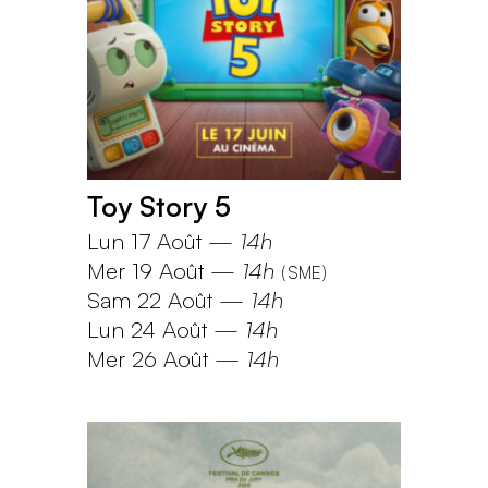
Toy Story 5
Lun 17 Août
—
14h
Mer 19 Août
—
14h
(
SME
)
Sam 22 Août
—
14h
Lun 24 Août
—
14h
Mer 26 Août
—
14h