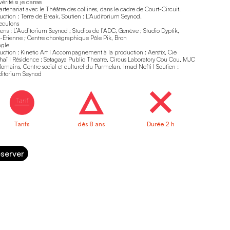
vérité si je danse
rtenariat avec le Théâtre des collines, dans le cadre de Court-Circuit.
uction : Terre de Break. Soutien : L’Auditorium Seynod.
reculons
iens : L’Auditorium Seynod ; Studios de l’ADC, Genève ; Studio Dyptik,
t-Etienne ; Centre chorégraphique Pôle Pik, Bron
ngle
uction : Kinetic Art I Accompagnement à la production : Aerstix, Cie
haï I Résidence : Setagaya Public Theatre, Circus Laboratory Cou Cou, MJC
Romains, Centre social et culturel du Parmelan, Imad Nefti I Soutien :
ditorium Seynod
Tarifs
dès 8 ans
Durée 2 h
server