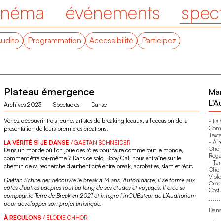
inéma
événements
spec
Audito
Programmation
Accessibilité
Participez
Plateau émergence
Mar
L'A
Archives 2023
Spectacles
Danse
Venez découvrir trois jeunes artistes de breaking locaux, à l’occasion de la
- La 
Comp
présentation de leurs premières créations.
Texte
- À 
LA VÉRITÉ SI JE DANSE
/ GAÉTAN SCHNEIDER
Chor
Dans un monde où l’on joue des rôles pour faire comme tout le monde,
Rega
comment être soi-même ? Dans ce solo, Bboy Gali nous entraîne sur le
- Ta
chemin de sa recherche d’authenticité entre break, acrobaties, slam et récit.
Chor
Viol
Gaétan Schneider découvre le break à 14 ans. Autodidacte, il se forme aux
Créa
côtés d’autres adeptes tout au long de ses études et voyages. Il crée sa
Cost
compagnie Terre de Break en 2021 et intègre l’inCUBateur de L’Auditorium
pour développer son projet artistique.
Dans 
À RECULONS
/ ÉLODIE CHHOR