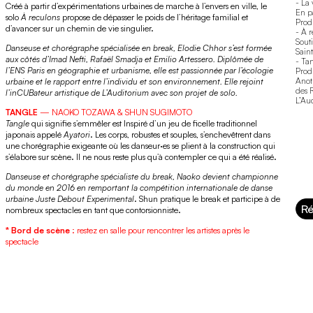
- La 
Créé à partir d’expérimentations urbaines de marche à l’envers en ville, le
En pa
solo
À reculons
propose de dépasser le poids de l’héritage familial et
Prod
d’avancer sur un chemin de vie singulier.
- À 
Sout
Danseuse et chorégraphe spécialisée en break, Elodie Chhor s’est formée
Sain
aux côtés d’Imad Nefti, Rafaël Smadja et Emilio Artessero. Diplômée de
- Ta
l’ENS Paris en géographie et urbanisme, elle est passionnée par l’écologie
Prod
Anot
urbaine et le rapport entre l’individu et son environnement. Elle rejoint
des 
l’inCUBateur artistique de L’Auditorium avec son projet de solo.
L’Au
TANGLE
— NAOKO TOZAWA & SHUN SUGIMOTO
Tangle
qui signifie s’emmêler est Inspiré d’un jeu de ficelle traditionnel
japonais appelé
Ayatori
. Les corps, robustes et souples, s’enchevêtrent dans
une chorégraphie exigeante où les danseur·es se plient à la construction qui
s’élabore sur scène. Il ne nous reste plus qu’à contempler ce qui a été réalisé.
Danseuse et chorégraphe spécialiste du break, Naoko devient championne
du monde en 2016 en remportant la compétition internationale de danse
urbaine Juste Debout Experimental
. Shun pratique le break et participe à de
Ré
nombreux spectacles en tant que contorsionniste.
* Bord de scène
: restez en salle pour rencontrer les artistes après le
spectacle