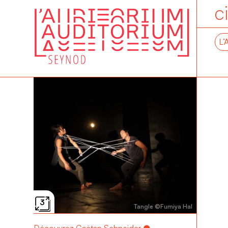
c
L’
3
Tangle ©︎Fumiya Hal
Découvrez Gaëtan Schneider