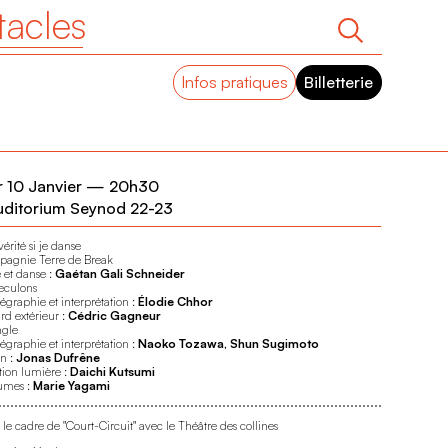
tacles
Infos pratiques
Billetterie
 10 Janvier
—
20h30
uditorium Seynod 22-23
vérité si je danse
agnie Terre de Break
 et danse :
Gaétan Gali Schneider
reculons
égraphie et interprétation :
Élodie Chhor
rd extérieur :
Cédric Gagneur
ngle
égraphie et interprétation :
Naoko Tozawa, Shun Sugimoto
on :
Jonas Dufrêne
tion lumière :
Daichi Kutsumi
umes :
Marie Yagami
le cadre de "Court-Circuit" avec le Théâtre des collines