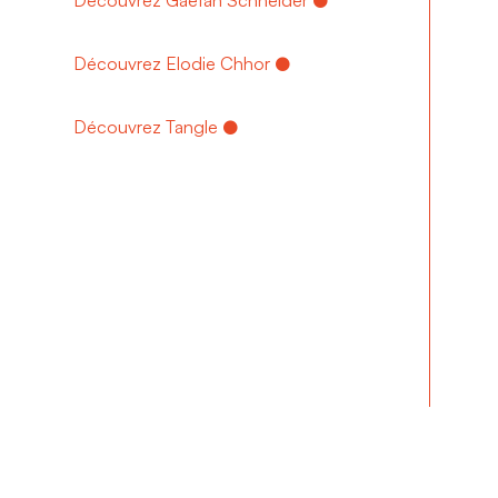
Découvrez Elodie Chhor
Découvrez Tangle
3
À reculons © Tiziana Ferraiuolo