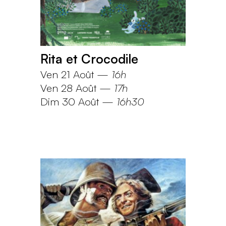
Rita et Crocodile
Ven 21 Août
—
16h
Ven 28 Août
—
17h
Dim 30 Août
—
16h30