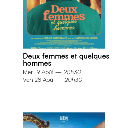
Deux femmes et quelques
hommes
Mer 19 Août
—
20h30
Ven 28 Août
—
20h30