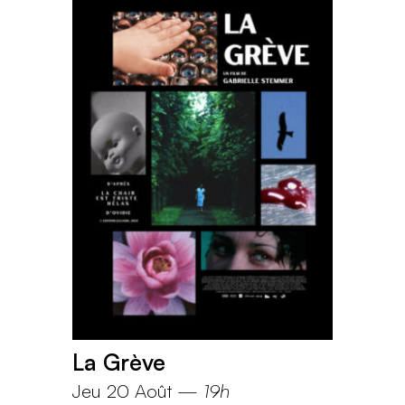
La Grève
Jeu 20 Août
—
19h