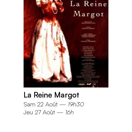
La Reine Margot
Sam 22 Août
—
19h30
Jeu 27 Août
—
16h