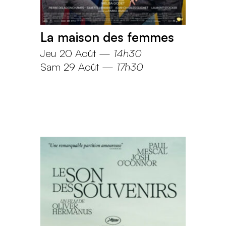
La maison des femmes
Jeu 20 Août
—
14h30
Sam 29 Août
—
17h30