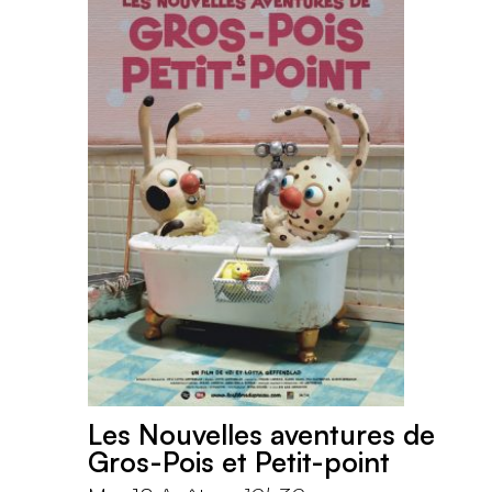
Les Nouvelles aventures de
Gros-Pois et Petit-point