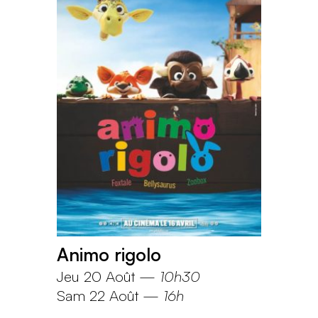
Animo rigolo
Jeu 20 Août
—
10h30
Sam 22 Août
—
16h