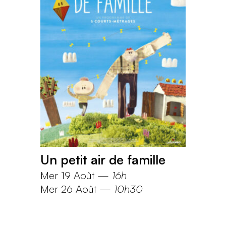
Un petit air de famille
Mer 19 Août
—
16h
Mer 26 Août
—
10h30