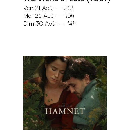
Ven 21 Août
—
20h
Mer 26 Août
—
16h
Dim 30 Août
—
14h