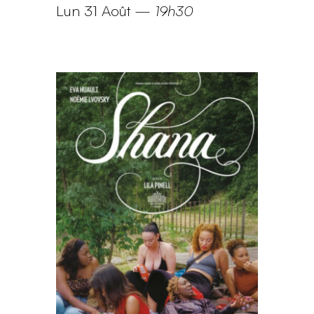
Lun 31 Août
—
19h30