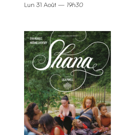
Lun 31 Août
—
19h30