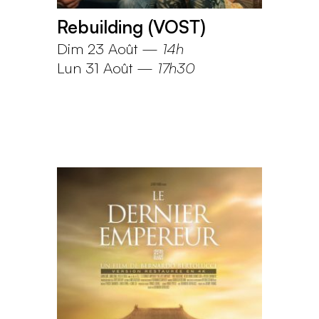
Rebuilding (VOST)
Dim 23 Août
—
14h
Lun 31 Août
—
17h30