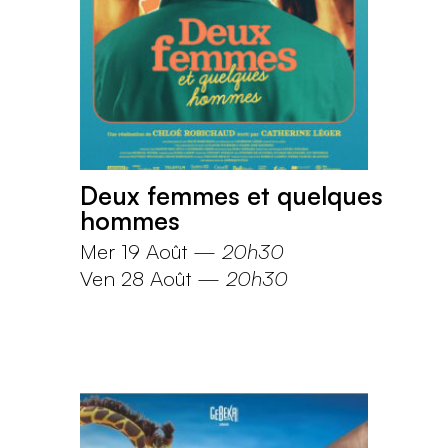
Deux femmes et quelques
hommes
Mer 19 Août
—
20h30
Ven 28 Août
—
20h30