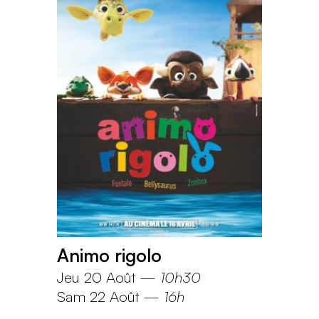
Animo rigolo
Jeu 20 Août
—
10h30
Sam 22 Août
—
16h