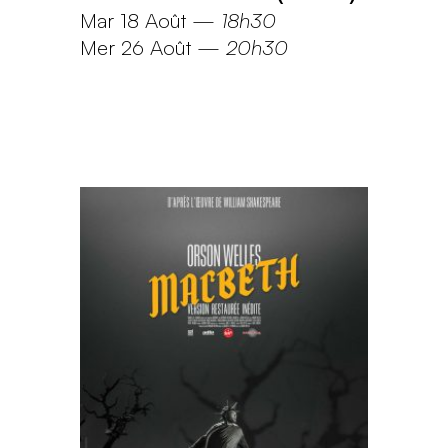
Mar 18 Août
—
18h30
Mer 26 Août
—
20h30