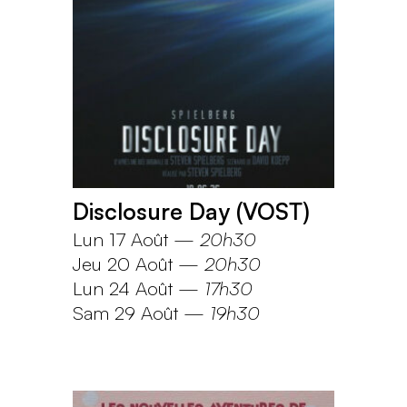
Disclosure Day (VOST)
Lun 17 Août
—
20h30
Jeu 20 Août
—
20h30
Lun 24 Août
—
17h30
Sam 29 Août
—
19h30