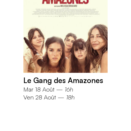
Le Gang des Amazones
Mar 18 Août
—
16h
Ven 28 Août
—
18h