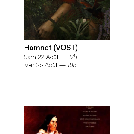
Hamnet (VOST)
Sam 22 Août
—
17h
Mer 26 Août
—
18h