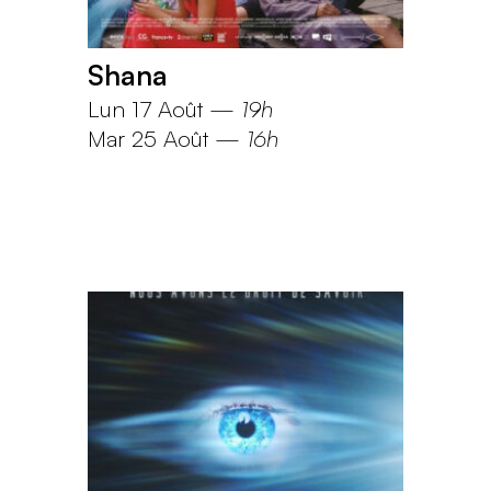
Shana
Lun 17 Août
—
19h
Mar 25 Août
—
16h