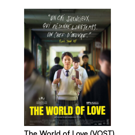
The World of Love (VOST)