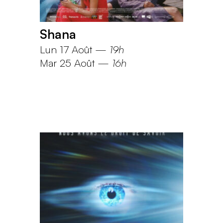
Shana
Lun 17 Août
—
19h
Mar 25 Août
—
16h