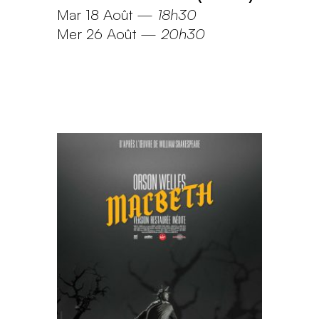
Mar 18 Août
—
18h30
Mer 26 Août
—
20h30