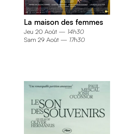
La maison des femmes
Jeu 20 Août
—
14h30
Sam 29 Août
—
17h30