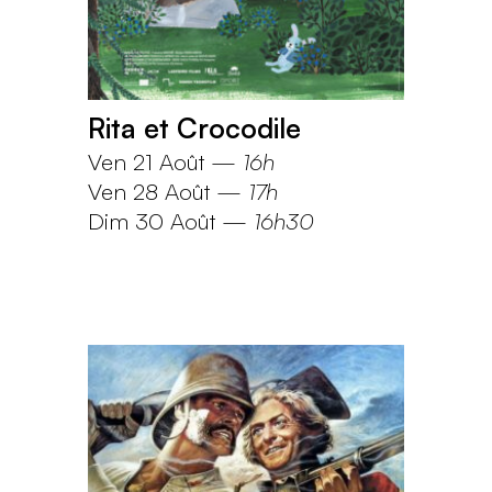
Rita et Crocodile
Ven 21 Août
—
16h
Ven 28 Août
—
17h
Dim 30 Août
—
16h30