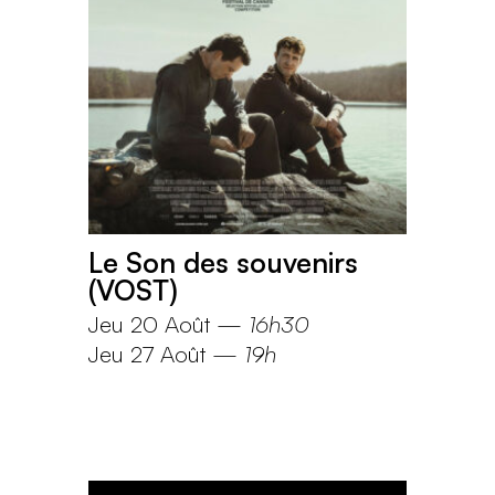
Le Son des souvenirs
(VOST)
Jeu 20 Août
—
16h30
Jeu 27 Août
—
19h