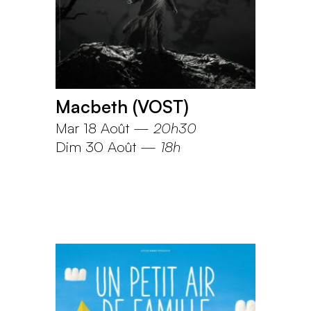
Macbeth (VOST)
Mar 18 Août
—
20h30
Dim 30 Août
—
18h