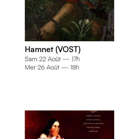
Hamnet (VOST)
Sam 22 Août
—
17h
Mer 26 Août
—
18h