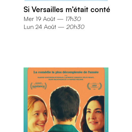
Si Versailles m’était conté
Mer 19 Août
—
17h30
Lun 24 Août
—
20h30