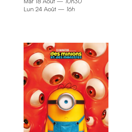
Mar 18 Août
—
10h30
Lun 24 Août
—
16h