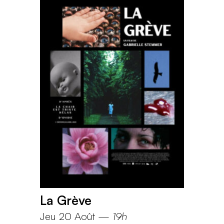
La Grève
Jeu 20 Août
—
19h