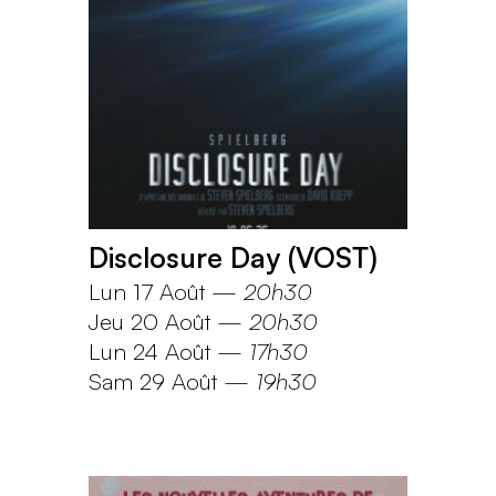
Disclosure Day (VOST)
Lun 17 Août
—
20h30
Jeu 20 Août
—
20h30
Lun 24 Août
—
17h30
Sam 29 Août
—
19h30