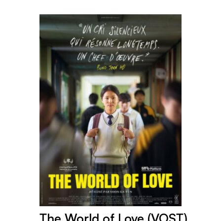
The World of Love (VOST)