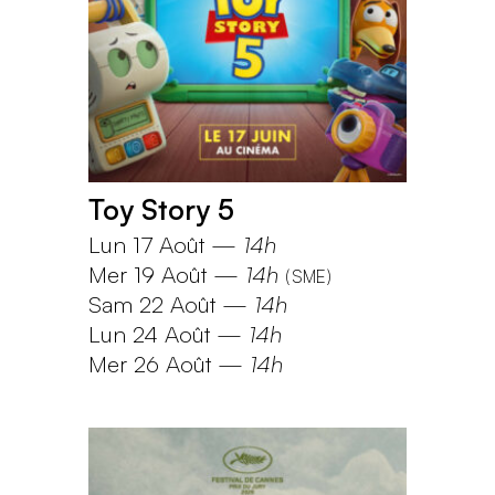
Toy Story 5
Lun 17 Août
—
14h
Mer 19 Août
—
14h
(
SME
)
Sam 22 Août
—
14h
Lun 24 Août
—
14h
Mer 26 Août
—
14h