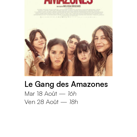
Le Gang des Amazones
Mar 18 Août
—
16h
Ven 28 Août
—
18h