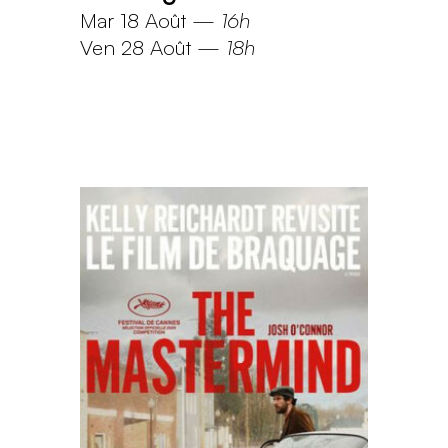
Mar 18 Août
—
16h
Ven 28 Août
—
18h