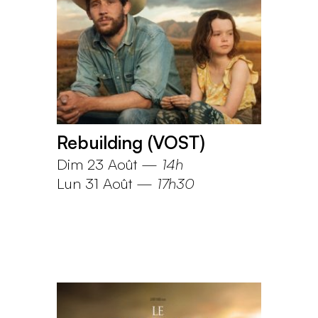
Rebuilding (VOST)
Dim 23 Août
—
14h
Lun 31 Août
—
17h30