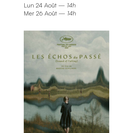
Lun 24 Août
—
14h
Mer 26 Août
—
14h