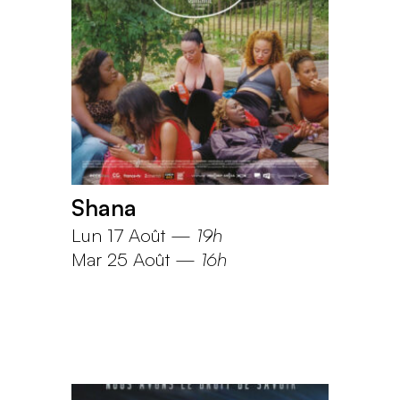
Shana
Lun 17 Août
—
19h
Mar 25 Août
—
16h