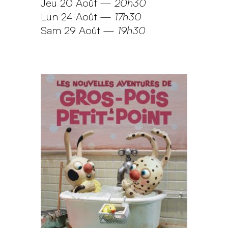
Jeu 20 Août
—
20h30
Lun 24 Août
—
17h30
Sam 29 Août
—
19h30