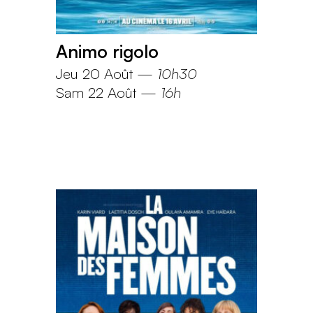
Animo rigolo
Jeu 20 Août
—
10h30
Sam 22 Août
—
16h