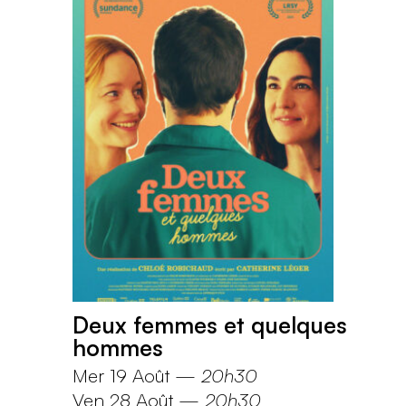
Deux femmes et quelques
hommes
Mer 19 Août
—
20h30
Ven 28 Août
—
20h30