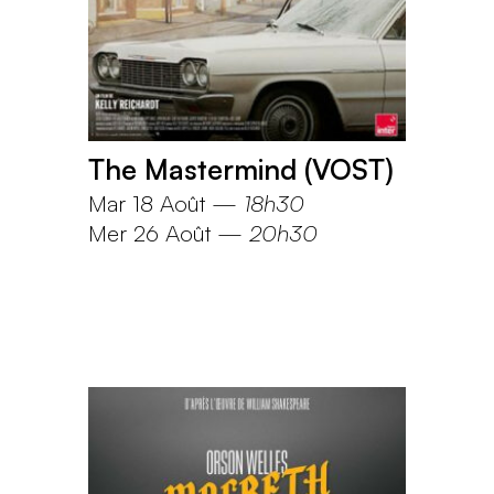
The Mastermind (VOST)
Mar 18 Août
—
18h30
Mer 26 Août
—
20h30