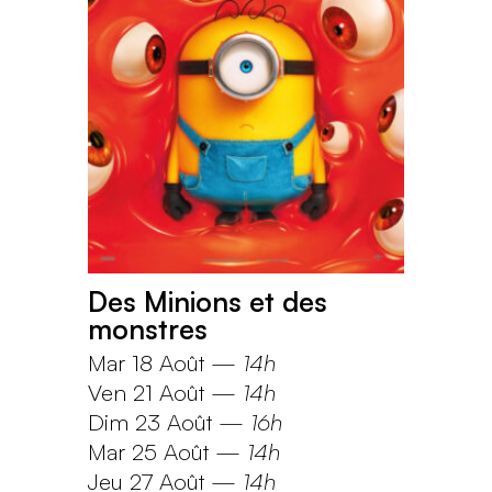
Des Minions et des
monstres
Mar 18 Août
—
14h
Ven 21 Août
—
14h
Dim 23 Août
—
16h
Mar 25 Août
—
14h
Jeu 27 Août
—
14h