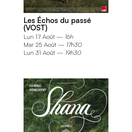
Les Échos du passé
(VOST)
Lun 17 Août
—
16h
Mar 25 Août
—
17h30
Lun 31 Août
—
19h30