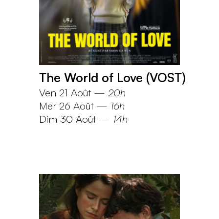
The World of Love (VOST)
Ven 21 Août
—
20h
Mer 26 Août
—
16h
Dim 30 Août
—
14h