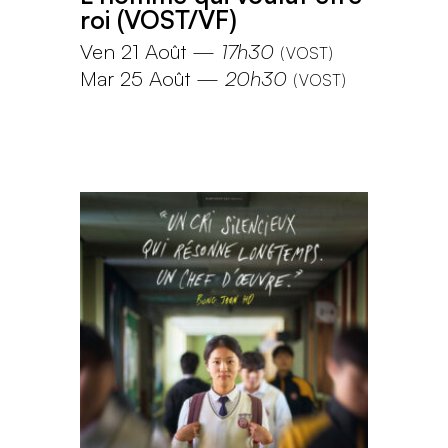
roi (VOST/VF)
Ven 21 Août
—
17h30
(
VOST
)
Mar 25 Août
—
20h30
(
VOST
)