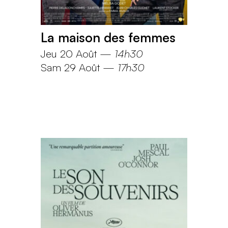
La maison des femmes
Jeu 20 Août
—
14h30
Sam 29 Août
—
17h30