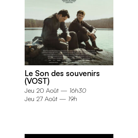
Le Son des souvenirs
(VOST)
Jeu 20 Août
—
16h30
Jeu 27 Août
—
19h