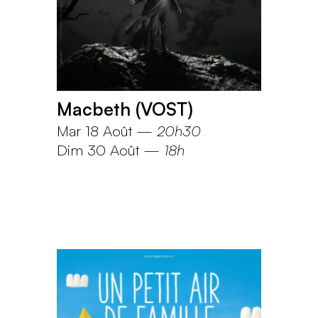
Macbeth (VOST)
Mar 18 Août
—
20h30
Dim 30 Août
—
18h