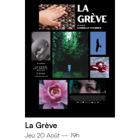
La Grève
Jeu 20 Août
—
19h