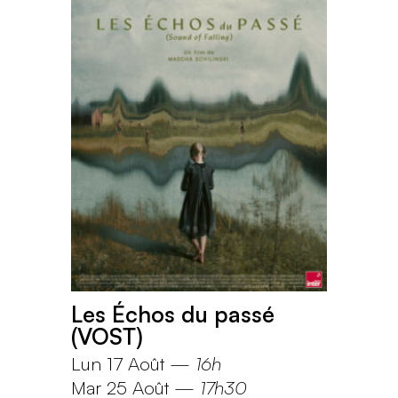
Les Échos du passé
(VOST)
Lun 17 Août
—
16h
Mar 25 Août
—
17h30