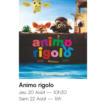
Animo rigolo
Jeu 20 Août
—
10h30
Sam 22 Août
—
16h