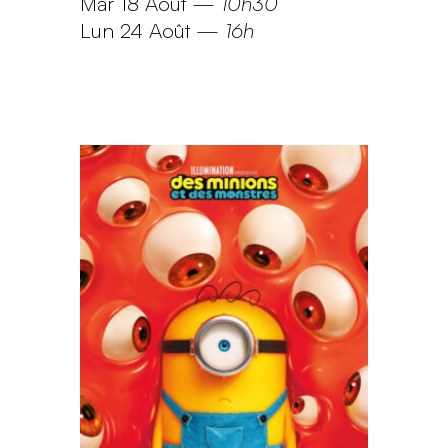
Mar 18 Août
—
10h30
Lun 24 Août
—
16h