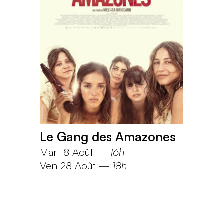
Le Gang des Amazones
Mar 18 Août
—
16h
Ven 28 Août
—
18h