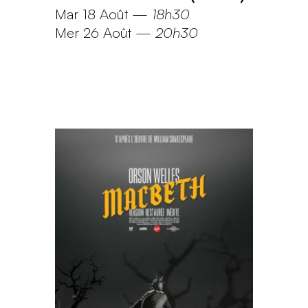
Mar 18 Août
—
18h30
Mer 26 Août
—
20h30