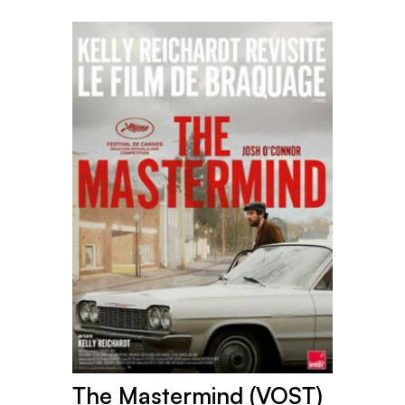
The Mastermind (VOST)