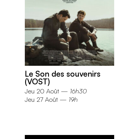
Le Son des souvenirs
(VOST)
Jeu 20 Août
—
16h30
Jeu 27 Août
—
19h