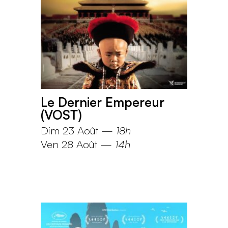
Le Dernier Empereur
(VOST)
Dim 23 Août
—
18h
Ven 28 Août
—
14h