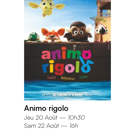
Animo rigolo
Jeu 20 Août
—
10h30
Sam 22 Août
—
16h