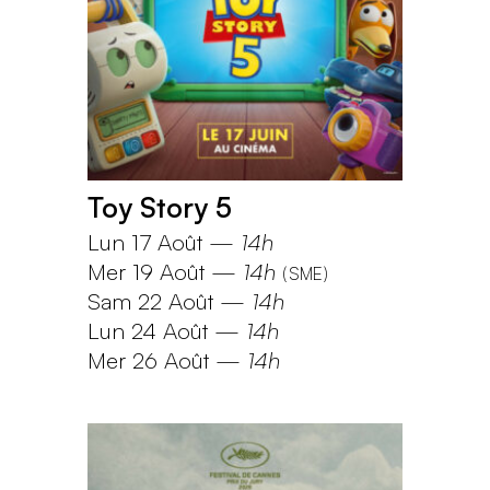
Toy Story 5
Lun 17 Août
—
14h
Mer 19 Août
—
14h
(
SME
)
Sam 22 Août
—
14h
Lun 24 Août
—
14h
Mer 26 Août
—
14h