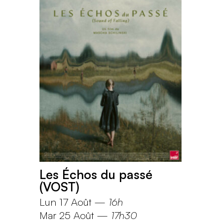
Les Échos du passé
(VOST)
Lun 17 Août
—
16h
Mar 25 Août
—
17h30