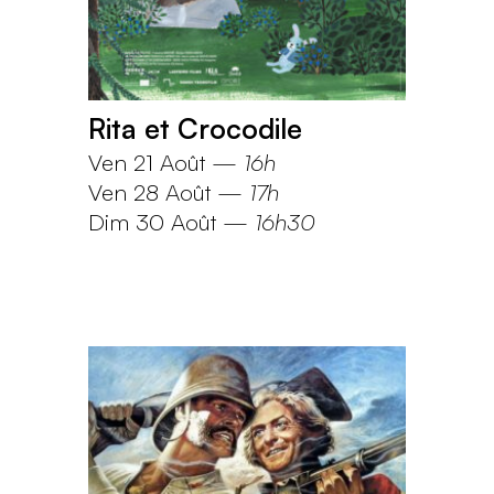
Rita et Crocodile
Ven 21 Août
—
16h
Ven 28 Août
—
17h
Dim 30 Août
—
16h30