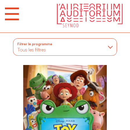
Filtrer le programme
Tous les filtres