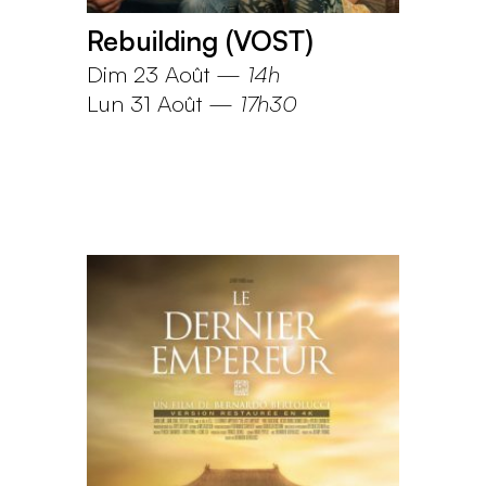
Rebuilding (VOST)
Dim 23 Août
—
14h
Lun 31 Août
—
17h30