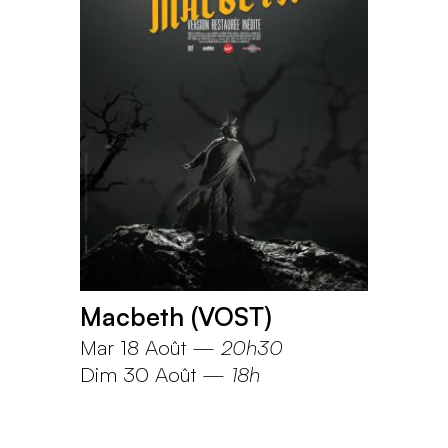
Macbeth (VOST)
Mar 18 Août
—
20h30
Dim 30 Août
—
18h