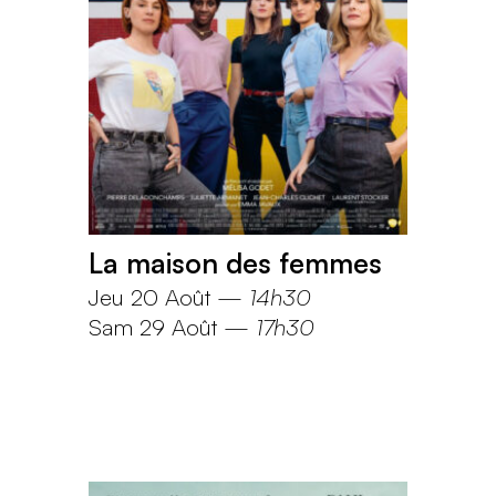
La maison des femmes
Jeu 20 Août
—
14h30
Sam 29 Août
—
17h30