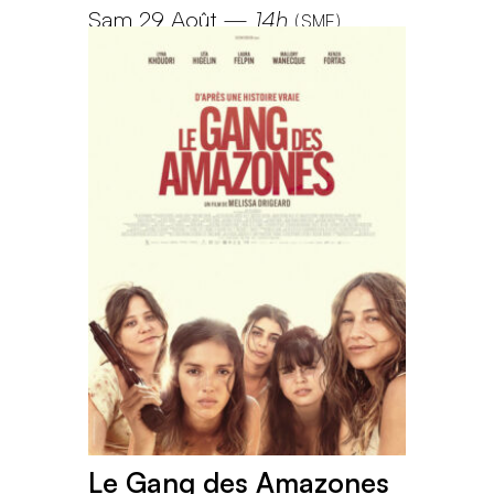
Sam 29 Août
—
14h
(
SME
)
Le Gang des Amazones