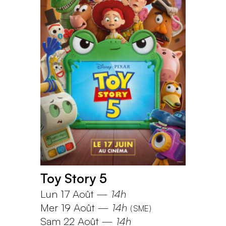
Toy Story 5
Lun 17 Août
—
14h
Mer 19 Août
—
14h
(
SME
)
Sam 22 Août
—
14h